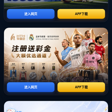
**欧冠席位的激烈争夺**
本赛季英超联赛的竞争可谓白热化，特别是在欧冠席位的争夺上，
许多球队都展现了无限的斗志。第38轮中，曼联和切尔西的命运可
谓波澜壮阔。*最终，曼联凭藉一场关键的胜利顺利拿到了下赛季的
欧冠入场券，而切尔西也凭借主教练兰帕德的智慧调整及出色技战
术同样获得一席之地。*对于这两支球队而言，欧冠资格不只是荣
誉，更是吸引优秀球员的重要砝码。
**降级球队的最后一役**
每个赛季结束时，总有几支球队不可避免地面临降级的残酷现实。
本轮戏剧性的一战无疑是诺维奇的谢幕，他们在整个赛季中努力挣
扎，然而现实终究无情。*另一边，沃特福德与伯恩茅斯纷纷铆足了