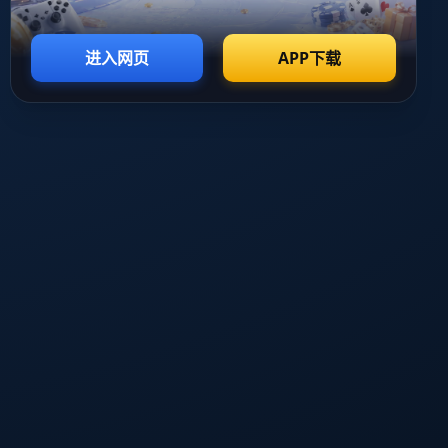
返回列表
器属性以及瓜迪奥拉神秘的战术部署上。然而，阿根廷小将
在数据上实现了突破，更展现出了极高的足球智商和全面
的个人进球数。