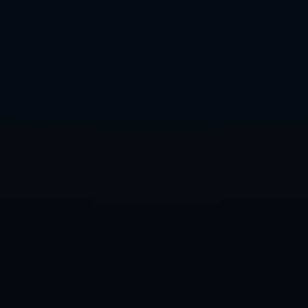
瓦雷斯用20粒进球证明了他不仅是曼城前场一个“备选项”，更是球队不可
的防守阵型都为之头疼。更令人期待的是，随着赛季的推进，这位阿根廷
篇：從1勝9負到三連勝 薛思佳 感慨換帥如換刀 上海男籃煥然一新.
篇：普利西奇：梅西做最佳搭檔！萊奧世界頂級球星行列！.