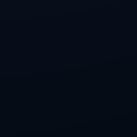
*，总计攻入17球。这一数字在超新星哈兰德的压缩性出场时间
**48%**。更重要的是，他的进球类型更加多样化，不再局限
决策更加果断，面对关键机会不再犹豫。这种变化或许与去
势加码。
尔瓦雷斯在下半场替补登场，迅速抓住反击机会，用一记
是他在关键比赛中交出的常态化表现。数据显示，阿尔瓦
对手付出巨大防守代价阻止哈兰德时，阿尔瓦雷斯总能带着