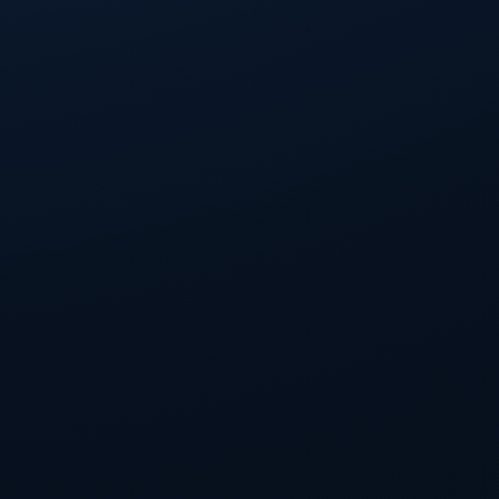
级替补”登场，用自身的灵活性和超强的门前嗅觉改变比
17粒进球**，显得有些不起眼。然而，这一切在本赛季
的全面进化。**无论是在英超、欧冠还是国内杯赛，他都
一不展现出他多元化的进攻能力。