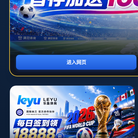
新闻中心
NEWS
公司新闻