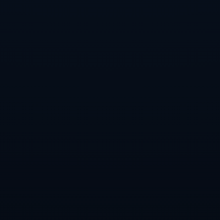
*上赛季**：阿尔瓦雷斯的场均射门次数为**1.8次**，射正率为**39%*
已经堪称效率颇高。
*本赛季**：他的场均射门次数飙升至**2.5次**，射正率进一步达到惊人的
区内的补射和抢点，而是增加了远射、反击快速推进中的进球。
，不容忽视的是，阿尔瓦雷斯的**心理成熟度**也突飞猛进。他在场上的
阿根廷国家队赢得世界杯密切相关，巨大的荣耀和信心无疑为他的心理优
 **案例分析：阿尔瓦雷斯的关键性比赛表现**
们回顾本赛季的一场代表性比赛：欧冠小组赛对阵RB莱比锡的比赛中，阿
的弧线球将比分改写为3-1，彻底锁定胜局。这不是一次偶然的闪光，而
本赛季在欧冠赛场的进球数已达到6球，其中4球是比赛中的制胜进球。
曼城的“第二杀器”已经名副其实成为瓜迪奥拉手中最锋利的尖刀之一。**当
球队“补刀”。
 **关键词总结：潜力无限的进攻之星**