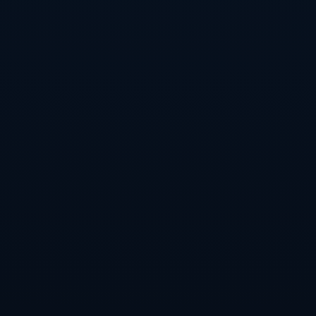
 **战术中的多面性角色**
奥拉对阿尔瓦雷斯的使用可谓炉火纯青。从上赛季的小范围轮换，到本赛
场的“多面手”。当哈兰德吸引大量防守注意力时，阿尔瓦雷斯利用自己巧
。
很明显，本赛季瓜帅赋予阿尔瓦雷斯更多信任和责任感。这名阿根廷国脚不
劳内、福登等队友的短传配合是曼城撕开对手防线的关键环节之一。**事
攻比例显著提升，这也使得他获得了更多直接威胁球门的机会。
 **与上赛季的对比分析**
比角度剖析，阿尔瓦雷斯本赛季的进球效率明显提升。