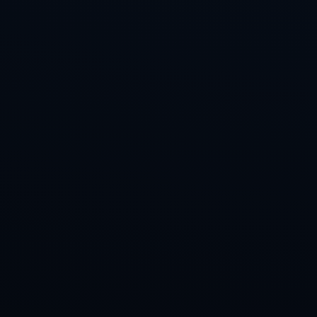
阿尔
全欧
上一
下一