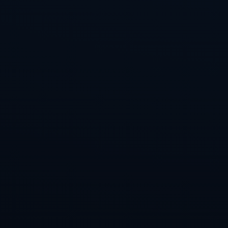
- *
下，
- *
于禁
此外
年随
###
让我
漂亮
雷斯
**
笑容为
###