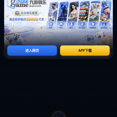
上一篇：日职联湘南比马VS浦和红钻预测分析：浦和主力中场上
轮伤退.
下一篇：杜兰特绝望一幕曝光！名嘴建议KD回雷霆冲冠 与保罗
争吵内容也曝光.
Copyright 2024
乐鱼体育 - Leyu乐鱼 - 乐鱼体育官方网站
All Rights by
乐鱼体
育