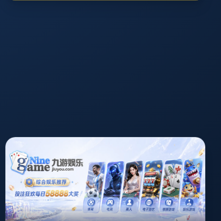
您所在的位置是：
首页
>
新闻中心
“让美国再次伟大”.