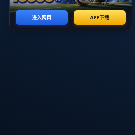
行业资讯
**关
在全
伟大