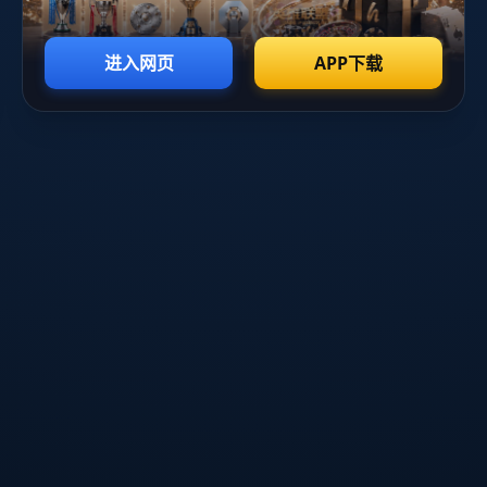
2026-07-05T09:34:24+08:00
税政策的有限魔法：再探美国经济的未来**
球化的今天，各国经济联系愈发紧密，关税作为一种常见的贸易工具，并**
”的观点，许多经济学者持有不同意见。在此，我们深入探讨关税政策的局