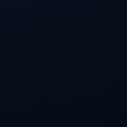
以美国对家电产品的关税为例，消费者须支付更高的价格。
无疑是负面影响。
这些政策应涵盖教育、科技创新和基础设施改善，而非单方
济中立于不败之地，真正实现伟大复兴。
的经济发展，需立足于多维度的战略抉择，而非只依赖于贸