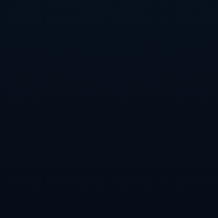
，关税增加会**导致产品和原材料成本上升**，最终转嫁到消费者身上。
通货膨胀风险**因此被推高，家庭的消费能力受到压制，这对整体经济增长
让美国真正再次伟大，更为重要的是**制定长期、可持续的经济政策**。
赖关税这样的短期策略。只有在强大的经济基础之上，美国才能在全球经
，**关税不是“万能魔法”**，更做不到一夜之间改变经济困境。美国未来
垒。通过综合施策，这个国家才能确立持续增长的基础，实现长远目标。