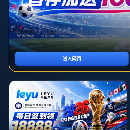
新闻中心
NEWS
公司新闻