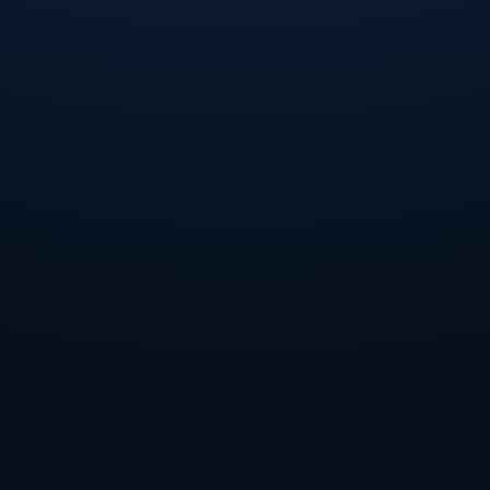
从历史来看，**国际米兰**一向重视年轻球员的培养。*马西莫·莫拉
蒂*执掌时期，就曾强调青训系统的重要性，力求为球队源源不断提
供新鲜血液。劳塔罗和何塞普正是这一理念的产物，他们展示出的
潜力和职业精神让人们看到了国米的光明前景。
面对不断变化的足球世界，小因扎吉明确指出：“年轻球员是球队的
现在，也是未来。”他倡导通过科学的训练计划和长期的培养目标帮
助年轻球员成长。这种战略方法既能提高球员个人能力，也能增强
球队整体竞争力。通过对**劳塔罗和何塞普**的信任和投入，小因扎
吉希望打造一支不仅在意甲赛场上**笑傲群雄**，还能在欧冠赛场取
得佳绩的梦之队。