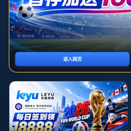
新闻中心
NEWS
公司新闻