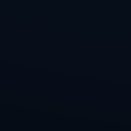
这场
终章*
的风
开场
质疑
续扳
###
整场
制造
的攻
然而
队的
###