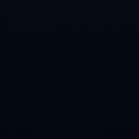
球大战所述，足球的激情与魅力，是由这些伟大的巨星共同书写而成的。
键词**包括：“梅西閃電破門”、“C羅首秀半場兩球”、“梅羅對決”、“友
同时确保文章的高质、原创性与连贯性，让读者感受到一场“进球盛宴”的
篇：2020歐洲杯烏克蘭陣容名單.
篇：羅梅羅：伊布在更衣室和媒體面前同樣具有影響力，他讓隊友感受到
展示
分类一
地
分类二