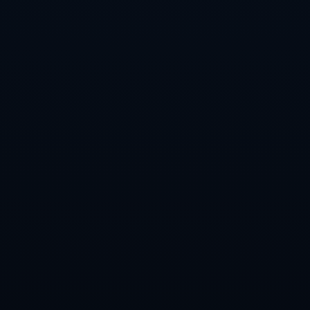
C羅所在的全明星队未能获胜，但他的表现无疑是让全球球迷感到惊艳和
竞技状态依旧出色。不论是倒地补射的拼劲，还是门前点球的沉着冷静，
友谊赛也是C羅加盟沙特球队后的首次亮相，无论从明星效应还是比赛内
他的加盟无疑为沙特联赛带来了资本与流量，同时也让亚洲足球在国际舞台
划通过邀请顶级球星加盟，提升足球发展水平的策略已初见成效**。
 *总结：情怀与经典的注解*
友谊赛不仅是技术层面的较量，更是情怀的完全释放。梅西的一触即发，
都将永载史册。无论这是否是“梅羅對決”的最终回，他们过往15年的竞争