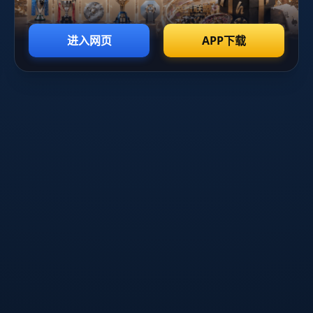
2026-07-05T09:34:24+08:00
友誼賽利雅得全明星4-5巴黎圣日耳曼：梅西閃電破門，C羅首秀半場雙響！
球球迷的翘首期盼中，这场被誉为“世纪对决”的友谊赛于沙特利雅得火热
界级巨星的巴黎聖日耳曼（PSG）。比赛不仅见证了**梅西和C羅这对足坛
**梅西閃電破門、C羅首秀半场梅开二度**，这一场友谊赛几乎掀起了整个
 *梅羅对决再现，传奇碰撞引发情怀热潮*