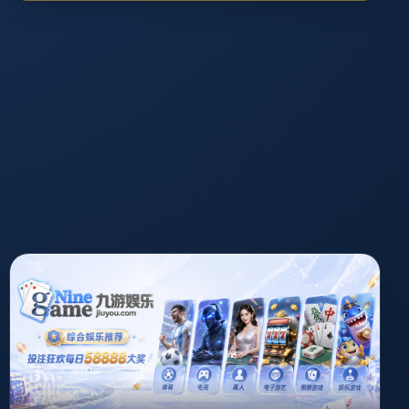
您所在的位置是：
首页
>
新闻中心
半場兩球！梅羅對決最終回 上演進球盛宴！.