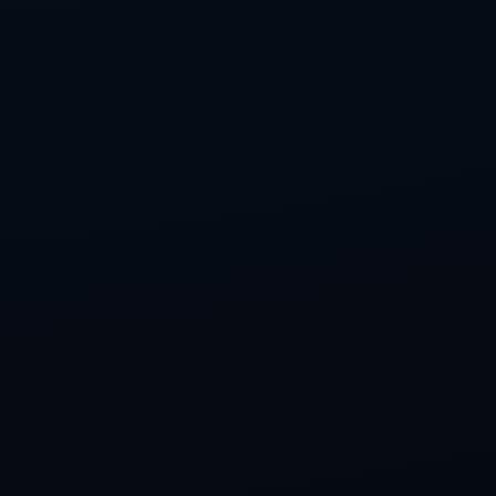
满意的。他不仅以队长身份出场，更以两粒进球证明了自
都展现了C羅作为顶级球星的绝对实力。
容来看，这位葡萄牙巨星都为沙特足球注入了一针强心
上拥有了更高的关注度。从C羅的影响力可以看出，**沙
C羅的绝地反击，两位巨星在绿茵场上所创造的每一个瞬
早已超越了胜负，成為足壇最美的傳奇故事之一。正如这