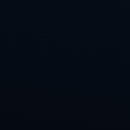
尽管
己的
这场
剂。
特计
###
这场
间，