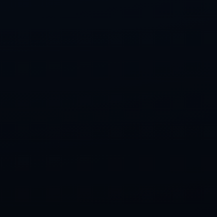
誼賽利雅得全明星”等已自然且合理地嵌入以优化搜索引擎友好
视觉盛宴。
他的氣場.
服务热线：
0371-8420968
址：福建省厦门市集美区天马华侨
农场
手机：13321920522