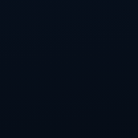
足球青训体系薄弱、球员职业素养存在差距，以及管理层
变成了一个国家综合实力的体现，直戳文化教育与体育管
，到2021年东京奥运的稳定表现，中国以“举国体制”助
殊且**难以复制奥运成功的项目**。