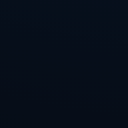
中国
的频
理的
---
###
相比
力了