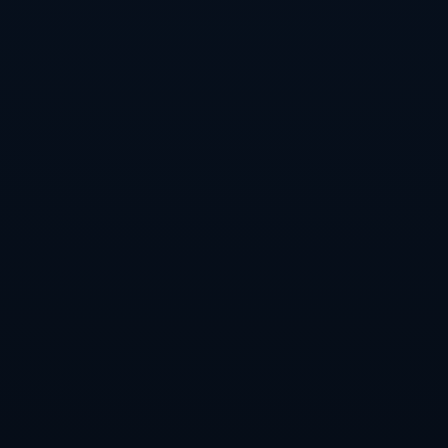
足球的失败不只是场上，而是场外。评论区中的舆论主要集中在几方面：
繁更替和决策不力。不少人表示：“足球不能再用简单的输赢来看，它早已
问题根源。”
 **奥运辉煌是否难以复制？案例说明差距根源**
之下，中国在奥运赛场上可谓是连创辉煌：从2008年北京奥运的金牌榜第一
体操、跳水、乒乓球等项目的持续强势表现。然而，足球却成为了一个极为特