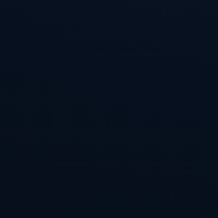
4.
一次
国际
的怒