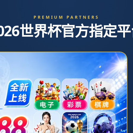
首页
关于我们
产品展示
新闻资讯