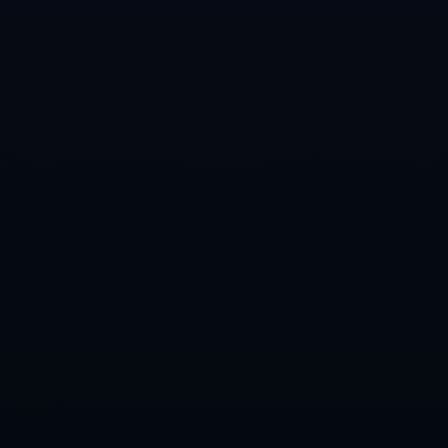
篇：2023年日本足球新聞十大調研：4-1客勝德國！小白離開神戶！.
篇：20-21賽季英超聯賽第12輪比賽集錦.