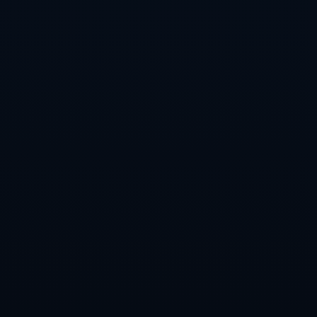
为什么足球项目迈向巅峰如此艰难？**可以借欧亚足球发展模式进行对比。
中资源，更在于成熟的青训体系和基层足球文化的深耕。德国的青少年足
注重培养长期表现的球员。而中国，虽然近年来加大了足球青训投资力度
的高对抗性和国际化特征使其挑战远高于乒乓球、跳水等传统强项，这也
个典型案例则是日本足球。从1990年代开始崛起，日本通过引入外教、扩大
世界级球员，目前在亚洲已经拥有统治级地位。相比之下，中国足球虽然
 **从耻辱到反思，加速足球改革刻不容缓**
肃面对耻辱，是迈向崛起的第一步。*在国人用“4.8亿评论”向中国足球喊
并非一朝一夕，更不是一项政策拍板的结果，它必须从基层出发，重视足
发展的全体系。
足球的“耻辱”既是警钟，也是一面镜子，*它激发的是国人对体育强国梦的