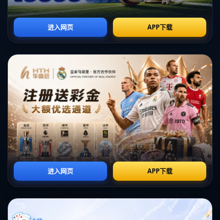
设。他认为，年轻球员是球队的未来，只有不断的培养新秀，才能
确保俱乐部的长久发展。新赛季中，他计划增加青年队和一线队的
联合训练机会，让年轻球员在实际比赛中得到充分锻炼。通过这种**
以老带新**的模式，球队的整体活力和技术水平将得到显著提升。
### 阵容优化，更显从容
**阵容的深度**是球队在长赛季中保持竞争力的关键。拉坦齐奥在转
会市场上果断出击，通过精准的引援和合理的人员调整，增强了球
队的板凳深度。无论是主力还是替补，都会在其战术体系中发挥重
要作用。经过**一系列优化**，球队在应对伤病和赛程密集时将更显
从容。
在新赛季开始之前，拉坦齐奥已为新鹏城注入了新的活力和方向。