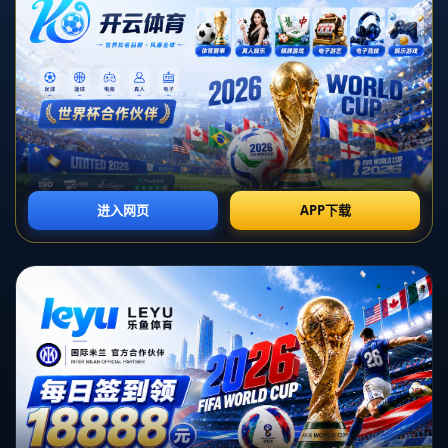
奥。他表示，*新赛季球队将力求在从容自如的环境中**实现新突破
**。作为一位经验丰富的教练，拉坦齐奥的到来不仅让球迷们期待，
更让俱乐部管理层对即将到来的战绩充满信心。
### 理念革新，稳扎稳打
拉坦齐奥从一开始就明确表示，他的目标是在新赛季中提升球队的**
整体战术能力**，同时加强队员们的心理素质。他认为，一个团队的
成功不仅仅取决于技战术的熟练掌握，更在于能否在关键时刻保持
冷静与**从容**。通过引入一系列心理素质培养课程，拉坦齐奥期望
每一位球员都能在赛场上展现出最佳状态。
### 数据驱动，精准分析
近年来，越来越多的球队开始利用数据分析来提升战术能力。拉坦
齐奥深知这一趋势的重要性。他与俱乐部数据分析部门紧密合作，
通过大量的数据模型和比赛录像分析，找出球队过去赛季中的薄弱
环节并加以改进。利用*数据驱动的决策*，球队将更能够把握比赛中
的每一个细节，从而在新赛季中占得先机。
### 案例研究：成功教练带来的启示
过往一些成功的教练如瓜迪奥拉和克洛普，他们都在接受新球队后
强调“适应”和“心态”的重要性。拉坦齐奥也从中汲取了不少经验。他
通过积极的团队建设活动和开放式沟通，增强了队员之间的**默契**
和信任感。这种和谐的**团队氛围**将为新赛季打下坚实的基础。
### 聚焦青训，未来可期
在强调*即战力*的同时，拉坦齐奥也十分注重俱乐部的青训体系建