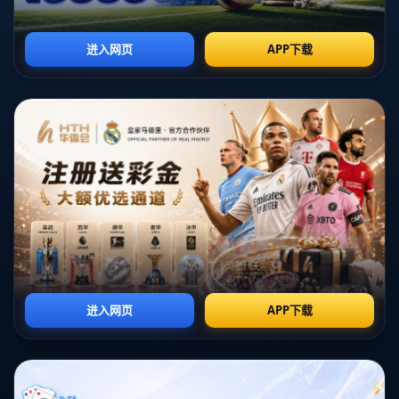
将重启的时间定于7月18日，既是广大球迷的期待，也是职业俱乐部
的集体呼声。在过去一段时间，疫情稳定后的恢复工作已经有序展
开。一些俱乐部在引援和激活国外球员合同方面已经取得重要进
展，主教练团队和球员整体状态正在稳步提升。此外，这一时间点
还为中超腾出了关键准备窗口，能够带动更多商业资源集中释放。
举例来说，广州队在新赛季前投入了大笔资金来补强阵容，力图重
振当年的辉煌。而上海海港则引进国际级教练团队，期望在新的赛
制下重塑球队核心竞争力。联赛启动时间显然是经过深思熟虑的，
**7.18这一节点不仅符合赛事规律，还为俱乐部的准备工作提供了充
足缓冲期。**
---
### **传统联赛回归带来的多重利好**