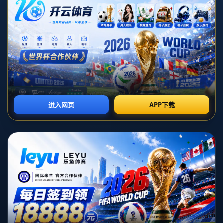
**英超第15轮：阿斯顿维拉3-1曼联，埃梅里成功反击曼联压上，抢
先打出气势**
在足球界的激烈竞争中，战术调整与灵活布阵常常是决定比赛胜负
的关键因素之一。近日，英超第15轮比赛中，阿斯顿维拉以3-1击败
曼联，震惊了不少球迷与分析人士。而这场胜利的背后，主教练埃
梅里的战术应变与巧妙安排功不可没。
**_埃梅里如何利用战略优势_**
曼联在比赛开始后便采取了高压逼抢的战术，试图快速控制场上局
势。然而，埃梅里显然早已预见到这一点，并设计了一套反制措
施。他深知**曼联在压上攻击时后防空虚的风险**，因此命令队员们
耐心等待对手的失误，然后通过快速反击寻找突破口。