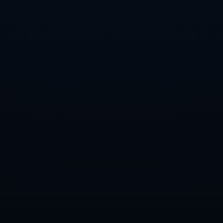
了紮實基礎。
作為一支充滿傳奇與爆發力的球隊，**狼隊足球俱樂部**的魅力不僅
限於場上的表現，更體現在他們對足球文化的傳承以及對球隊精神
的堅守。在英超賽場上，這頭鋒芒畢露的“戰狼”無疑是一個值得關注
的存在。
上一篇：党旗在基层一线高高飘扬丨李东魁：坚守沙海38载，守
护万亩樟子松林.
下一篇：中国男乒击败瑞典队摘金 完成奥运男团五连冠壮举.