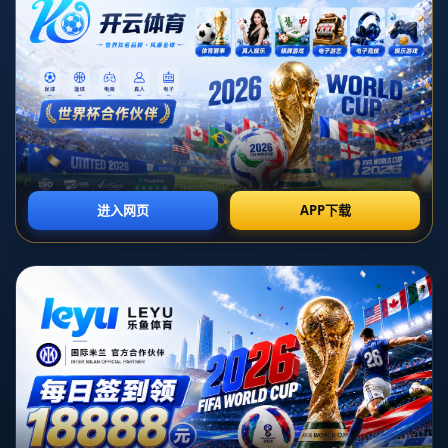
在英超這個充滿競爭與激情的足球舞台上，有一支以沉穩與韌性著
稱的球隊——**狼隊足球俱樂部**（Wolverhampton Wanderers）。
這支擁有悠久歷史、豐富文化和堅強精神的球隊，不僅吸引了足球
愛好者的目光，也在近年來成為眾多球迷心中的黑馬。本文將全面
介紹狼隊的歷史、特色、近年成就以及他們在英超中的重要地位，
讓您更深入了解這支充滿魅力的俱樂部。
---
### 狼隊足球俱樂部的歷史背景
狼隊成立於**1877年**，是英格蘭最早成立的足球俱樂部之一。他們
的主場莫里纽克斯球場（Molineux Stadium）見證了這支球隊的無
數榮耀與低谷。作為足球聯賽的創始成員之一，狼隊擁有深厚的歷