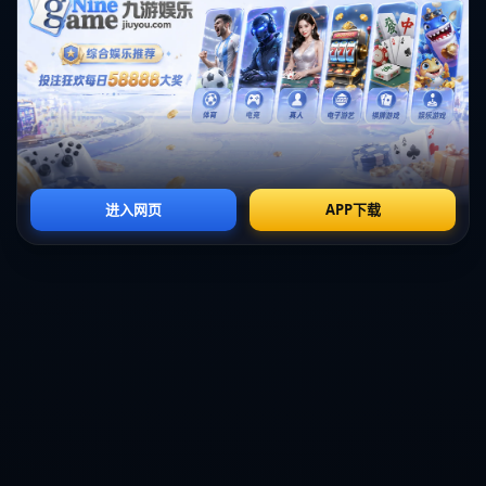
球的重要性：不论主力还是替补，只要站在场上，每个人都可能成
为英雄。**
### **战术制胜：科曼的临场调整**
巴塞罗那的成功离不开主教练科曼的精准部署。开局阶段，科曼选
择了高强度压迫战术，不断撕扯塞维利亚的防线。这种打法迫使对
手在防守端频频出错，最终酿成了皮克的补时进球。此外，在加时
赛中，科曼大胆启用布莱斯维特，证明了他的换人调整是神来之
笔。
相比之下，塞维利亚主帅洛佩特吉在战术层面显得保守。球队在领
先的情况下过于注重防守，导致中场控制力下降，为巴萨创造了充
分反击的空间。这样的局面最终葬送了他们的晋级梦。
### **数据透视：逆转背后的努力**
通过数据分析可以发现巴塞罗那逆转的过程其实并非偶然。本场比
赛中，巴萨控球率高达68%，相较于塞维利亚明显占据主动。此
外，巴萨全场射门高达21次，而塞维利亚仅有8次。这样的悬殊数据
既反映了巴萨的全力拼搏，也暗示了对手防守体系的渐渐失灵。
**作为球迷的深刻记忆，这场逆转无疑将成为巴萨历史上的又一经典
战役**。“逆境而上”不只是一句口号，更是这支球队始终传承的精神
内核。继续关注巴塞罗那，每一次比赛都会让人热血沸腾！
上一篇：视频｜【省港杯】广东队主帅周穗安：希望粤港两地足
球水平共同提高.