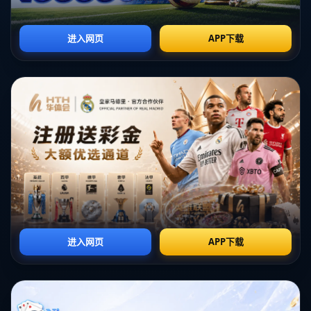
比赛进入到第94分钟时，巴萨依然以两回合1-2的总比分落后。看似
希望渺茫，但球队并未放弃。此时，**皮克挺身而出，用一个关键的
头球洞穿了塞维利亚的防线**，将两队总比分改写为2-2。这一刻，
诺坎普沸腾了。**皮克的这个黄金进球不仅体现了他作为后防核心的
沉着冷静，还展现了他作为队长时刻带领球队战斗到底的决心。**
事实上，皮克的压哨扳平让人不禁联想到巴塞罗那历史上的其他神
奇时刻。譬如2017年欧冠的“6-1奇迹”，同样是在生死一线间掌控比
赛节奏，再度将劣势转化为胜势。这种永不言败的比赛态度，正是
巴萨球迷最为津津乐道的独特精神。
### **布莱斯维特加时制胜：低调英雄的一战封神**
进入加时赛，巴塞罗那全队士气大振，而塞维利亚则明显因为体能
问题难以为继。在第95分钟，替补上场的布莱斯维特完成了一记关
键头槌，将比分定格为3-0。这个进球不仅让巴塞罗那成功实现了翻
盘，更让布莱斯维特在赛后成为场上最耀眼的明星之一。
一直以来，布莱斯维特并非巴萨阵容中的绝对主力。他的作用更多
是补位和轮换，很少能有这样的高光时刻。但这一次，他抓住了机
会，在关键战役中一锤定音。**布莱斯维特的表现再次证明了团队足