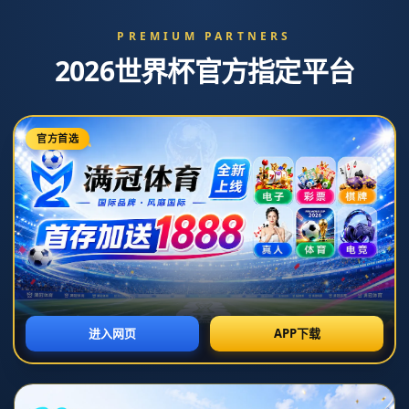
新闻中心
分类>>
皇家馬德裏的深情告白佩佩不朽的足壇傳奇.
2026-07-05T09:34:24+08:00
返回列表
**皇家马德里的深情告白：佩佩，不朽的足坛传奇**
在皇马的光辉岁月中，有很多威名赫赫的球星曾为这支伟大的球队