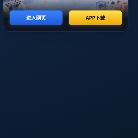
返回列表
**
**伊万科维奇的上任**无疑为球迷们带来了一丝曙光。
的变化。
国家队并取得成功的他，以**稳健的战略布局和灵活的
特点正是他们所需要的。伊万科维奇预计将加强球队的防
的训练方法提升球员的潜力。这样的策略十分契合当前中国
够在国际赛场上闪耀的青年才俊。因此，可以预见，在伊
例。例如，在执教伊朗国家队期间，他不仅稳固防线，还
不厌诈”**的比赛风格，或许正是中国男足在接下来的赛