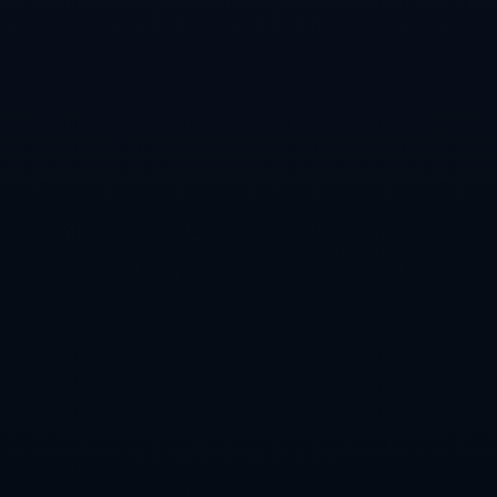
来说，伊万科维奇上任后的首秀将是中国男足重要的一步棋。他不仅有可
面貌上实现质的飞跃。作为一名经验丰富的主教练，他的到来无疑让人充
国际赛场上表现得更加出色。