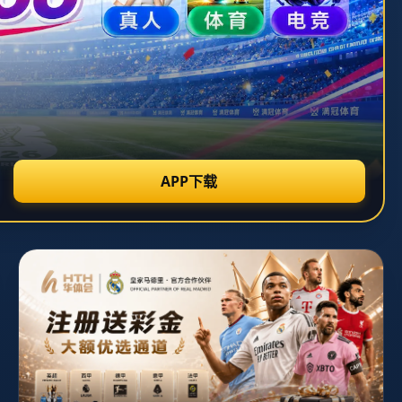
新闻中心
【世预赛·前瞻】伊万科维奇上任首秀，会给谷底