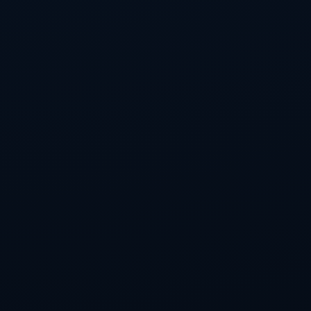
要一环。心理素质缺乏一直以来是困扰中国球员的一个重要
业的心理疏导和团队建设活动，中国男足将朝着更团结、
维奇作为新任教头，他致力于建立一个更为开放和包容的
心协力的团队氛围**，无疑能为即将到来的世预赛注入强