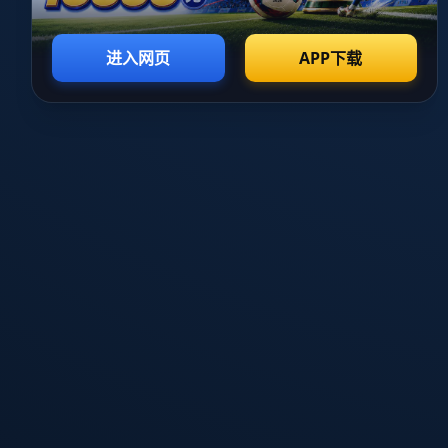
行业资讯
**
中国
他的
在谈
战术
守组
**
男足
万科
具体
加强
事中