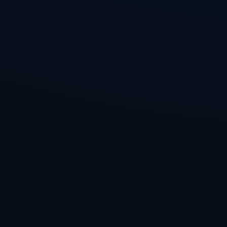
此外
问题
更自
不可
更衣
劲动