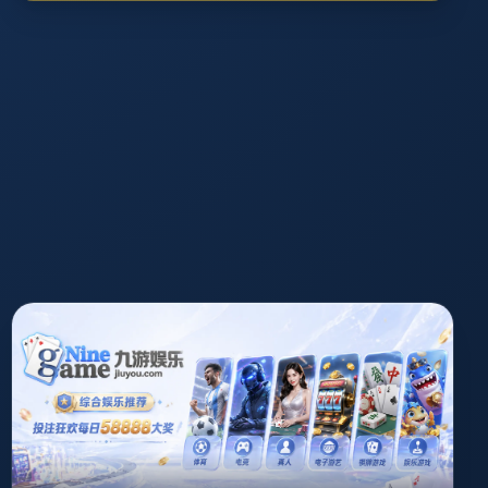
您所在的位置是：
首页
>
新闻中心
中的中国男足带来哪些变化？.