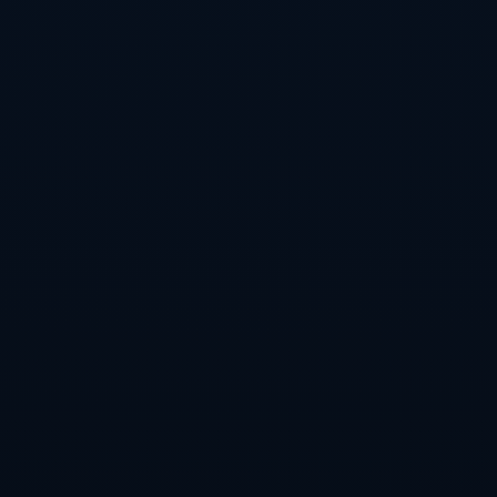
，**伊万科维奇对于心理建设的重视**也可能成为中国男足重新崛起的重
。在他的指导下，队员们的自信心和韧性有望得到大幅提升。通过引入专
信、更坚定的方向迈进。
忽视的是，战术的变化和心理的提升离不开球队整体氛围的改善。伊万科
室环境，使球员们能够自由表达自己的看法，从而加强团队的凝聚力。**同
力。