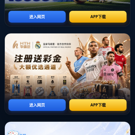
回顾皇马过往的青训策略，我们不难发现，俱乐部一直以来都善于
发现并培养年轻球员。曾几何时，像阿森西奥、纳乔等球员也是出
自皇马的青训营。在整体球队老化、部分球员状态下滑的背景下，
召回久保健英这样的年轻才俊，将极大补充皇马的中前场活力。
**凯帕的签约方案与皇马的防守布局**
与此同时，皇马对切尔西门将凯帕的1500万欧元报价也非常具有战
略眼光。虽然凯帕在切尔西的表现时有起伏，但其潜力依然被业内
肯定。以门将为例，经验的积累往往能极大提升竞技水平。**以较低
价格引入一名具备国际比赛经验的门将，对于皇马的后防稳定无疑
是一次有效的补充。**
皇马近年来习惯在转会市场上寻找性价比较高的球员，以应对长期
赛程带来的阵容消耗。像在此前回购的卡瓦哈尔或者签入的库尔图
瓦，都是成本控制与球队需求间的成功范例。引入凯帕在合理预算
内打造强劲后防，将是对未来几年高密度赛事的重要策略。
**战略视角下的球员卡位分析**