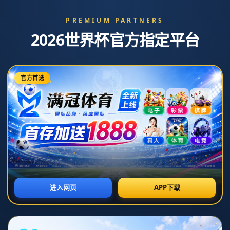
新闻中心
分类>>
意甲第26轮，国米主场1-0小胜热那亚，劳塔罗头球打入制
胜球，巴雷拉中框….
2026-07-05T09:34:24+08:00
返回列表