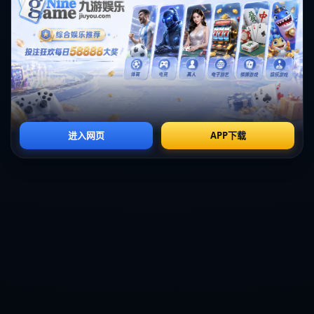
提升了球队的士气，为接下来的比赛奠定了良好的基础。这场胜利
展示了他们具备赢得意甲冠军的潜力，如果可以继续保持这样的状
态，相信他们将会在接下来的征途中创造更多辉煌时刻。
总之，这场1-0的小胜并不只是一场普通的胜利，它背后涵盖了球队
**整体实力的象征**以及未来潜力的展现。国际米兰以显而易见的决
心和齐心协力度过了这轮挑战，再次证明了自己的强大竞争力。
上一篇：伊布談普利西奇過往佳績 新賽季展望其領袖風範.
下一篇：波傑姆：多名替補具備首發實力 全隊願意貢獻力量.