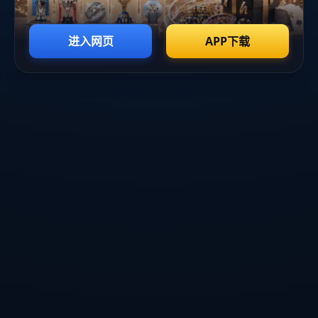
2026-07-05T09:34:24+08:00
026世界杯竞猜赔率排行榜揭秘
赔率榜单的早期走势不仅是数字游戏，更是对球队实力、赛程安排与公共情
程、赛制变化、球员状态未知数，使得赔率波动比以往更具戏剧性。投资
的价值信号。
映射的隐含胜率究竟透露了什么
26年周期中，主流欧洲博彩公司共识显示，隐含胜率排名前三的球队依旧由
化阵容＋新任主帅的高位逼抢体系”，在大多盘口中隐含胜率稳定于18%-
歧；法国阵容深度优势明显，若姆巴佩与新生代中场保持健康，则市场给予其“
最后一届世界杯的叙事加持，赔率略微被压缩，部分机构甚至低至1赔5。注
映。
主场效应如何放大赔率波动
6世界杯首次由美国、加拿大、墨西哥三国联合举办，美墨加三强在赔率榜中呈
赔35左右，加拿大则在1赔60上下徘徊。主场溢价并非免费红利，它往往建
深入分析进攻效率与防线稳定性后，主场加成往往被模型折损至少一半，
排行的隐形变量：伤病、薪资与青训周期
的动态不仅跟随赛事结果，更受长期变量牵引。例如英格兰与西班牙在当前榜
赛磨合”给出正向反馈，但英格兰后防核心的伤病史、西班牙“9号位效率”
，由于青训梯队成熟与战术换代顺畅，也保持在1赔8至1赔10之间；一旦
解：2022的赔率启示