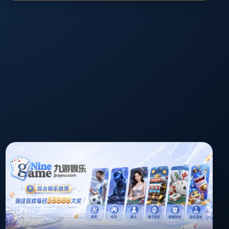
您所在的位置是：
首页
>
新闻中心
行榜揭秘