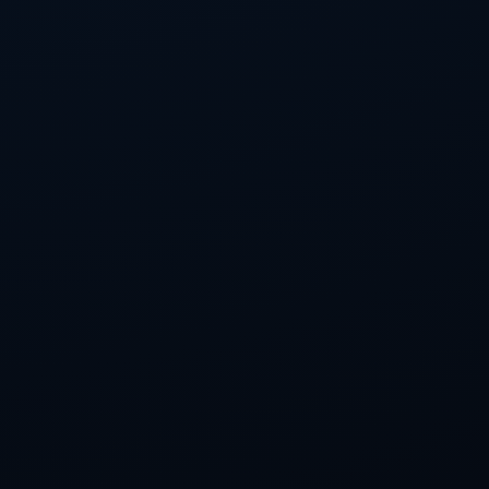
上，但机构随即通过统计模型评估其“预期进球值”和“战
着真实概率剧降，反而在情绪过度时提供了价值下注窗
度反应。
与主流盘口对比，当差距显著时即衡量是否存在价值。第
率时，往往意味着信息被市场验证。第三，建立风险对冲
的波动。第四，谨慎对待热门球队在小组赛阶段的“假
亚虽在人才厚度方面不及豪门，却凭借中场组织与“慢热
2026周期对非洲强队赔率更为谨慎，现阶段其1赔45的
软因素留出权重。
. 使用伤病数据库与国家队集训名单交叉验证，防止在阵容
，再对照排行榜做加权判断。4. 注重资金管理，设定止损
竞猜赔率排行榜”从单纯的信息罗列，转化为可执行的策略