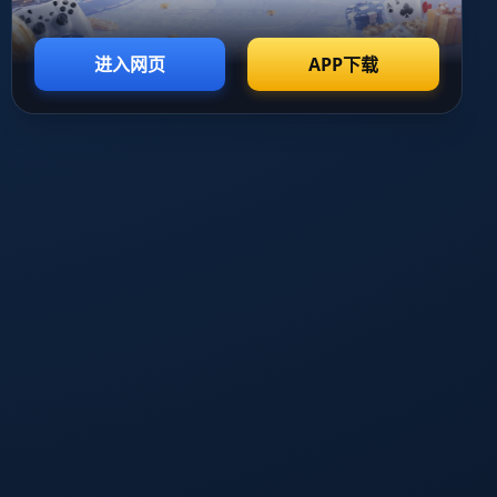
返回列表
圣日耳曼，因不当行为面临执法部门的严厉制裁时，引发
（PSG）官方对球员被禁赛及关闭看台事件的立场，以
此外，部分主场看台也被命关闭。这一决定不仅引起了俱乐
中球员们的过激行为有关，导致比赛正常秩序被破坏。对
。
闭看台的决定感到遗憾，但选择**不提起上诉**。这种
SG表达了对球迷利益的关注，并承诺将采取措施避免类
可能是出于对长远发展的考虑，追求更加稳健的俱乐部管
，以显示对规则的尊重，是一个负责任俱乐部的表现。其
程序上，不如集中精力提升内部管理和球员素质。
对俱乐部的信任度。尤其是对于这样一个国际化的豪门俱乐
获得长久的公众好感。