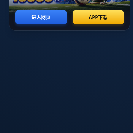
行业资讯
**巴
在体
的不
及其
**背
最近
部的
于巴
**官
而令
态度
似事
值得
理。
**分
选择
次，
此外
部，