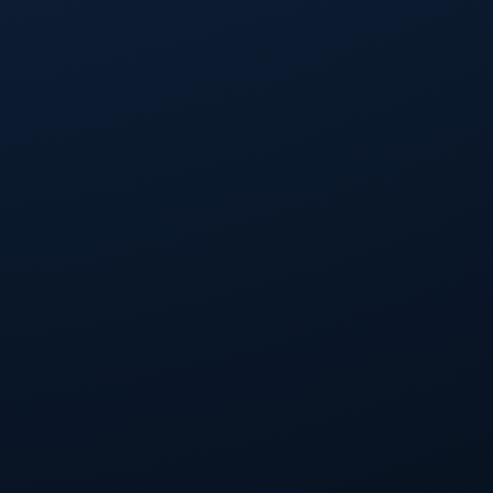
界杯小组赛的一场大战中，澳大利亚队以1-0击败丹麦，依
晋级世界杯16强，创造了又一个里程碑。让我们一起回顾
层原因。
为此前备受期待的欧洲劲旅，从开赛初便展开积极的控球与
有威胁的射门。丹麦人虽拥有球权，但始终难以形成真正
击成为比赛的转折点。**莱基在反击中接到队友直塞球，
他作为队内核心球员的价值，也体现了球队整体策略的成