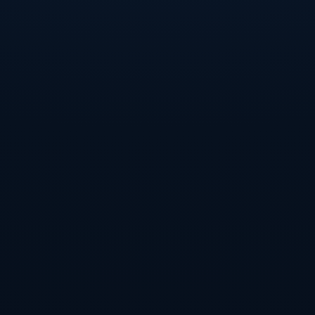
赛的最终结果看，澳大利亚能够晋级16强，绝不仅仅依靠莱基的一剑封喉
**战术纪律和整体性**
利亚并非拥有明星球员众多的豪门球队，但他们用准确合理的战术体现了
站位与反击线路设计都非常出色。他们的身体素质和跑动覆盖能力，使得
*心态与心理韧性**