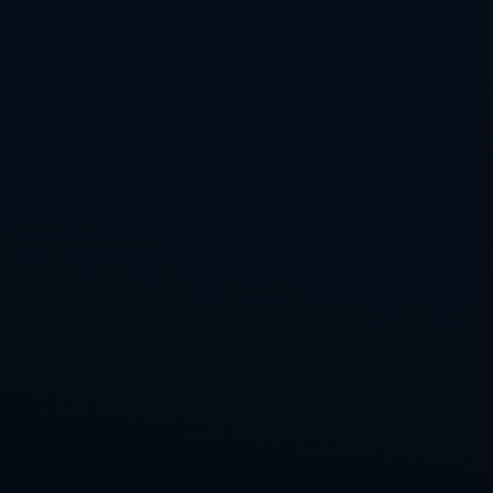
澳大
丹麦
3. *
这位
间机