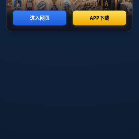
2026-07-05T09:34:24+08:00
界杯小组赛澳大利亚1-0丹麦：莱基一剑封喉，16年后的突破