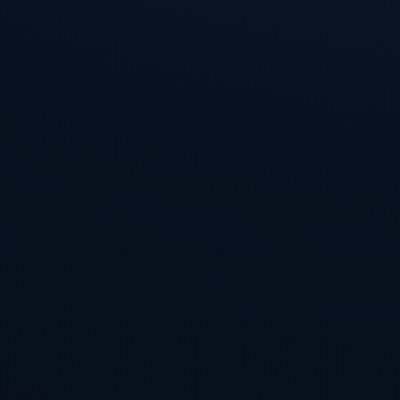
从比
1. 
澳大
守的
2. *