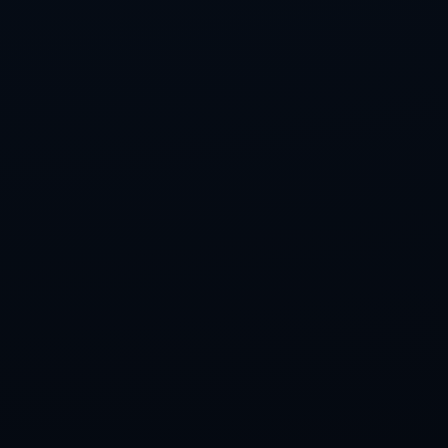
，澳大利亚仅在2006年德国世界杯曾闯入淘汰赛，当时
届赛事的突破不仅打破了球队多年的魔咒，也为澳大利亚
失误。
时，澳大利亚凭借一粒头球，以1-0险胜对手，同样展
，但正是凭借**顽强拼搏与团队协作**，站上了世界杯
全球数以百万计的球迷。
生。**澳大利亚足球正在为自己彻底书写新的篇章，为未