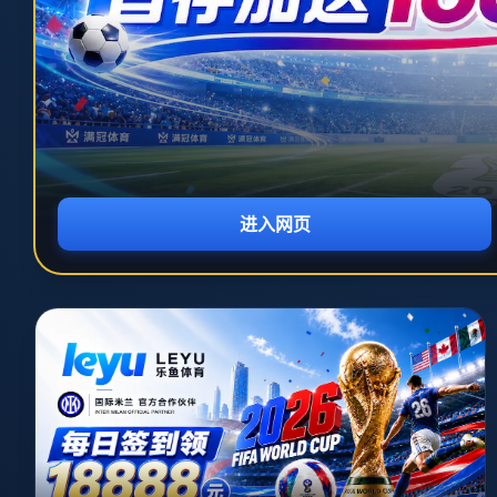
新闻中心
NEWS
公司新闻