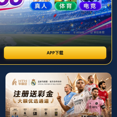
新闻中心
世界杯小組賽澳大利亞1-0丹麥 萊基一劍封喉 澳