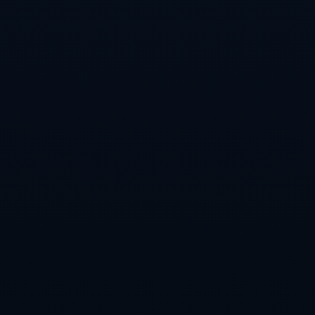
利亚全队在压力面前展现了稳健的心态。从开赛到结束，球队始终保持专注
队本场显得过于急躁**，在落后情况下进攻端变得愈发混乱，这为澳大利
*莱基的关键角色**
来自澳大利亚的攻击手是球队本场的英雄，他抓住了仅有的机会完成致命
会的敏锐把握。澳大利亚全队在进攻中虽然不多，但效率极高。