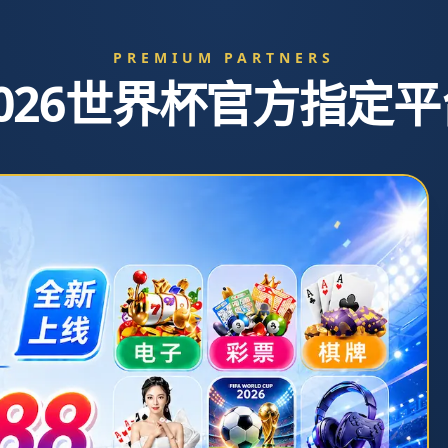
首页
关于我们
产品展示
新闻资讯