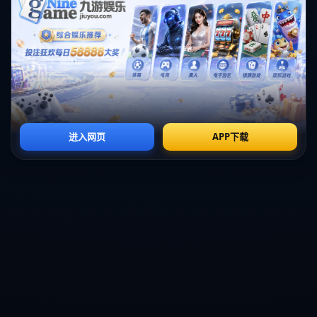
高度。
**案例分析：从冬奥场馆利用看冰雪产业的可持续发展**
冬奥会结束后，如何有效利用场馆成为关注焦点。中国在这方面的
实践具有**重要的借鉴意义**。以位于张家口的冬奥场馆为例，除了
继续举办国际赛事外，这些场馆还开放给市民用于参与冰雪运动，
从而实现场馆的可持续利用。此外，当地政府还推动了冰雪旅游的
发展，吸引了大量游客，无疑为区域经济注入了新活力。
总之，从北京冬奥会到亚冬会，中国不仅在国际舞台上展现了冰雪
运动的强大实力，也促使全国范围内掀起了参与冰雪运动的热潮。
以此为契机，中国冰雪产业有望继续快速发展，为更多人带来健
康、快乐和机遇。**在冰雪运动的推动下，中国正大步迈向冰雪强国
的道路。**