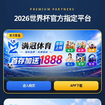
新闻中心
分类>>
亚冬会｜小萨马兰奇：从冬奥到亚冬，中国冰雪持续火热.
2026-07-05T09:34:24+08:00
返回列表
**中国冰雪运动的蓬勃发展：从冬奥辉煌到亚冬热潮**
近年来，中国的冰雪运动**呈现出前所未有的火热态势**，这离不开