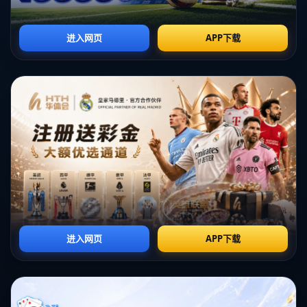
而下半场开场不到十分钟，状态同样火热的**林良铭**也用一次熟练
的远射和一次巧妙的单刀破门回应了球队的攻势。他出色的跑位与
高效的门前处理，让深圳队的防线屡屡陷入困境。值得注意的是，
这是林良铭本赛季首次在单场比赛中完成梅开二度，他的表现无疑
是本场比赛的关键之一。
即便比分接近崩盘，深圳队依然没有放弃努力，并在比赛末段由替
补球员攻入一球挽回颜面。然而，大连人的新星吴磊在最后时刻再
下一城，用一记头球锁定了最终的比赛结果。**5-1的大比分胜利
**，既让主场球迷欢声雷动，也为主教练赢得了更多调整战术的筹
码。
### **费煜林良铭：双剑合璧，成为胜利基石**
费煜和林良铭本场比赛的表现堪称完美，尤其是两人间的配合默契
度令人侧目。从传球精准性到临门把握能力，二人完全统治了深圳
队的防线。数据统计显示，费煜本场比赛贡献了4次关键传球，而林
良铭不仅两度破门，还完成了3次成功的突破。**他们的出色表现也
展现了大连人在进攻组织上的潜能**。
此外，这两名球员的表现也为其他中超球队敲响了警钟。费煜的中
场调度能力和林良铭的锋线敏锐嗅觉，让大连人进攻端多点开花，
并有效破解密集防守的“难题”。这套战术思路或将成为大连人接下来
比赛的重要武器。
### **深圳队：防守漏洞暴露隐患**
相比大连人的全面爆发，深圳队在本场比赛中略显逊色。尽管球队
在控球率上并非完全处于下风，但**后防线的连续失误**成为输球的