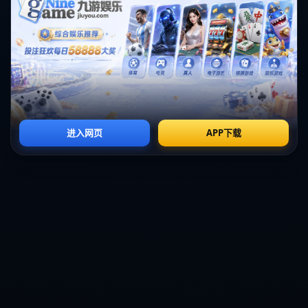
罪魁祸首。尤其是上半场对费煜的盯防松散，直接导致深圳队在比
分上陷入被动。
值得一提的是，深圳队近期的表现呈现出下滑趋势。过去几轮比赛
中，深圳队平均每场丢球数达到了2.4球，后防不稳的问题日益严
重。作为一支目标冲击中超排名的球队，他们亟需进行大规模的战
术调整，否则很难在接下来的赛程中站稳脚跟。
### **中超竞争激烈，大连人正逐渐找回状态**
经过这场胜利，大连人队在赛季初段的颓势似乎有所扭转。他们通
过本场比赛展现了稳健的战术体系和年轻球员的成长潜力。尤其是
费煜与林良铭的出色发挥，再次证明了**年轻化与团队协作的重要性
**。
随着中超联赛进入白热化阶段，球队间的竞争变得更加激烈。不管
是深圳队需要调整策略，还是大连人通过改进保持状态，每场比赛
都显得至关重要。对球迷们来说，不断更新的成绩与**闪耀的球星表
现**，也让今年的中超赛事变得更加精彩纷呈。
上一篇：英超聯賽歷屆冠軍球隊回顧.
下一篇：老佛爺坐不住了 曝皇馬將7500萬歐元強挖哈蘭德.
Copyright 2024
乐鱼体育 - Leyu乐鱼 - 乐鱼体育官方网站
All Rights by
乐鱼体