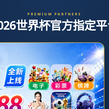
首页
关于我们
产品展示
新闻资讯