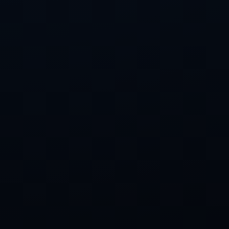
的**协同作战**和**科学策略**。他们在面对强劲对手
在未来的比赛中，继续带来精彩表现。
！.
服务热线：
0371-8420968
址：福建省厦门市集美区天马华侨
农场
手机：13321920522