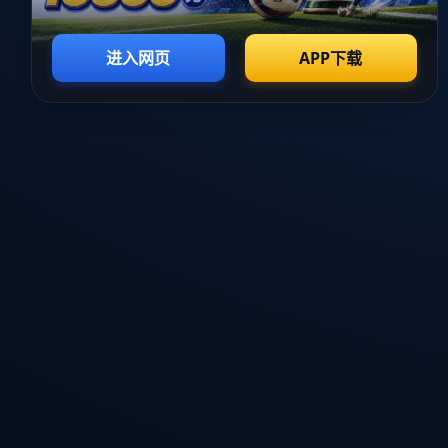
行业资讯
**[
在刚刚
团队