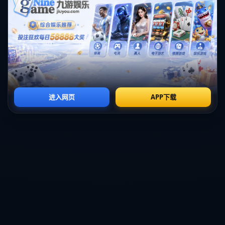
在下半场，尽管少一人作战，但巴萨竟然踢出了压倒性优势。**临危
受命的登贝莱用一记标志性的内切破门**完成反超，而阿劳霍则用一
次头球锁定胜局。这场**4-2的胜利**，不仅展现了巴萨惊人的韧
性，更是对苏亚雷斯“复仇计划”的最佳回击。
### 案例分析：少一人如何逆转局势？
这场比赛之所以能引起巨大反响，除了比分上的亮眼外，还有战术