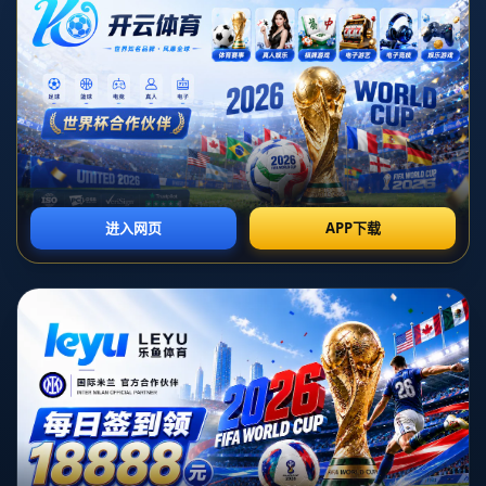
西甲赛场总是充满戏剧性，每一轮都在上演着跌宕起伏的剧情。而
这一场巴萨对阵马竞的焦点之战，更是让人津津乐道。**苏亚雷斯
**，这位曾经效力巴萨的传奇射手，如今换上马竞战袍，作客诺坎普
的他不仅书写了一段“传奇对决”的佳话，更深刻诠释了足球的残酷与
魅力。在这场火星撞地球的碰撞中，巴萨逆境求生，最终以**4-2的
壮丽比分**力擒马竞，完成一个让人血脉喷张的强势逆转。
### 苏亚雷斯：“客战旧主”的撕裂情绪
提到苏亚雷斯，不得不感叹他的职业生涯充满戏剧性。这位乌拉圭
国脚曾在巴萨效力多年，为球队赢得了无数荣誉。然而，在经历“一
刀切”式的清洗后，他选择加盟死敌马竞。此次重返诺坎普，无疑被