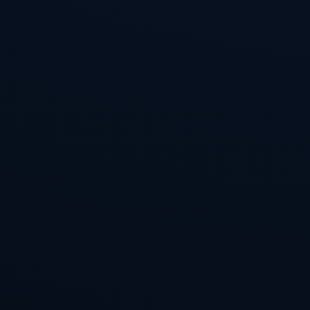
**林
林高
际比
行动
林高
能力
**黄