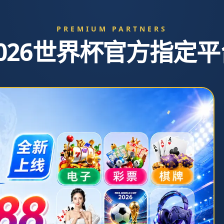
首页
关于我们
产品展示
新闻资讯