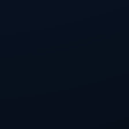
国际赛场上屡获佳绩。在过去的一年中，林高远在多个国
上的稳定性和多变的球路，使对手往往难以预测他的下一步
优势的基础上，快速寻找并捕捉对手的弱点。他的这种适应
一。