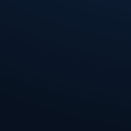
乒乓
国选
黄彦