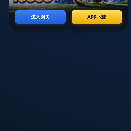
行业资讯
**揭