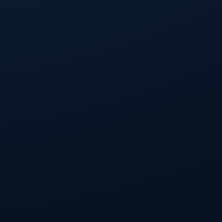
爱好者期待的盛事。在今年的亚洲杯小组赛第一轮中，中
事的头号种子选手之一，林高远的表现一直备受期待，而
的比拼，更是智慧与心理素质的考验。