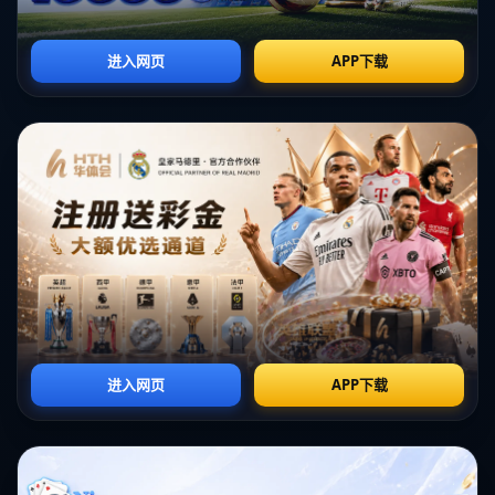
回顾2022年巴黎欧冠决赛，由于赛前安保漏洞，造成了**现场观众**
不同程度的不便与恐慌。这一事件不仅引发了广泛讨论，还促使欧
足联反思安保工作的不足并迅速调整策略。同年，欧足联制定了更
为详细的安全计划，加强了与地方政府及警方的协作。这一举措在
随后的赛事中，显著提升了整体观赛体验。
**观众权益的保障**
除了实体的安保措施外，欧足联亦非常注重信息透明和观众权益的
保障。在每场重要赛事前，欧足联都会向公众发布详细的安保建议
和注意事项，帮助观众规划安全的观赛流程。此外，为了保障观众
在任何突发情况下的权益，欧足联还特别设立了**紧急联络点和客服
中心**，确保在需要时观众能够迅速获得帮助。
总结来说，**欧冠决赛不仅是体育竞技的象征，更是安全与秩序的体
现**。通过不断增强安保措施和提升观众观赛体验，欧足联正努力为
每一位热爱这项运动的球迷提供一个安心、愉快的观赛环境。