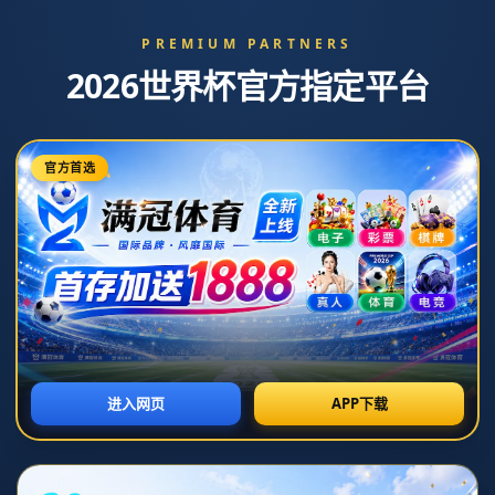
新闻中心
分类>>
比賽中受傷和退場加蘭表示我沒事我還在這裏.
2026-07-05T09:34:24+08:00
返回列表
**比賽中受傷和退場：加蘭表示“我沒事，我還在這裏”**
在任何体育赛事中，球员的健康问题总是备受关注的焦点。在激烈