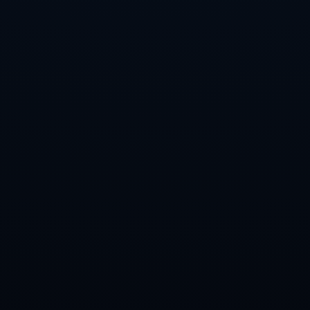
**关键词融入的策略**
在这种报道中，几个关键词如“**加兰受伤**”、“**加兰比赛精神**”、
“**球队凝聚力**”以及“**运动员毅力**”尤为重要。这些词不仅帮助文
章在搜索引擎上获得更高的排名，还真实地反映了加兰在此次事件
中的核心表现。
在体育竞技的世界里，即便是最优秀的运动员也可能在某个时刻遭
遇挫折。然而，加兰用他积极的态度和坚韧的精神诠释了真正的运
动家精神，也为年轻球员树立了榜样。他的故事继续激励着球迷，
提醒我们，即便在最艰难的时刻，**只要有信念和努力，就一定能继
续前进**。