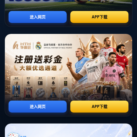
在离场时，加兰回头对着观众以及他的队友喊出了“我没事，我还在
这里”。这句话不仅传递了他对篮球的热爱，也展现了他的坚韧意志
和不屈精神。**这种无畏的态度**是许多运动员在面对挑战时所需要
的，同时也成为团队的精神支柱。
**球员健康与团队凝聚力**
在现代竞技体育中，一个球员的健康状况往往影响到整个团队的表
现。因此，当加兰因伤退场时，球队的士气无疑受到考验。然而，
加兰积极乐观的态度，迅速帮助队伍重拾信心。他的坚定不屈和对
比赛的热爱，也加强了队内的凝聚力。团队的每个成员都意识到，
一个坚强的核心人物对于整个球队的胜利有多么重要。
**案例分析：科比·布莱恩特的受伤回归**