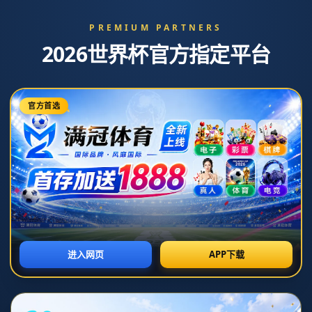
新闻中心
分类>>
西甲第10輪埃爾切2-2西班牙人 武磊半場被換下德托馬斯傳
射.
2026-07-05T09:34:24+08:00
返回列表