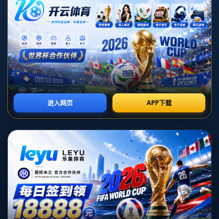
**西甲第10轮：埃尔切2-2西班牙人，武磊半场被换下，德托马斯传
射独造两球**
作为西甲第10轮中的一场焦点战，埃尔切与西班牙人2-2战平。这场
比赛中，西班牙人球星德托马斯发挥抢眼，一传一射助力球队扳平
比分，而备受期待的中国球员武磊表现则低迷，半场被提前换下。
这场比赛不仅关系到两队的积分排名，对于球迷而言更是一场关注
度颇高的激烈对决。
---
### 埃尔切与西班牙人争锋，实力对比悬殊缩小
埃尔切与西班牙人同为西甲中游和中下游球队，本赛季两队都在为
远离降级区而奋斗。然而，从阵容实力来看，西班牙人显然更胜一
筹，尤其是在德托马斯领衔的锋线上。*德托马斯本赛季表现稳定且
高效，他的个人能力是西班牙人进攻端的重要核心*。
在对阵埃尔切的比赛中，西班牙人开局阶段显得有些被动。埃尔切
依靠主场优势和紧密的防守反击策略，两度破门让西班牙人一度陷
入绝境。然而，在关键时刻，**德托马斯挺身而出，一传一射独造两
球，硬生生帮助客队从失利边缘扳回一城**。事实上，这位西班牙射
手的表现不仅展示了个人能力，更体现了他对于球队的价值。
---