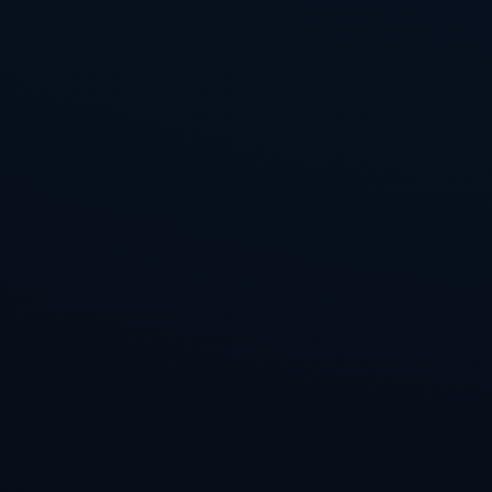
## 
如果说
板*
**
分优
是他
## 
上海队
频送