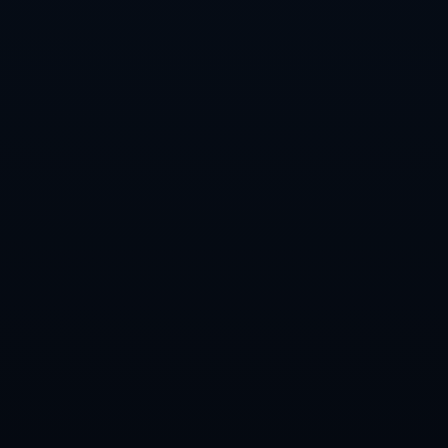
充满斗志的双加时对决，不仅燃烧了赛场热度，也为篮球迷们奉献了一场
展现出竞技体育的无限魅力。相信无论是上海的逆转亦或是广州的坚韧，
篇：希羅賽後再度諷刺阿門：如果我也是他 被當面打爆了也會憤怒.
篇：喜迎十五运会!2024年粤港澳大湾区学校羽毛球邀请赛落幕.