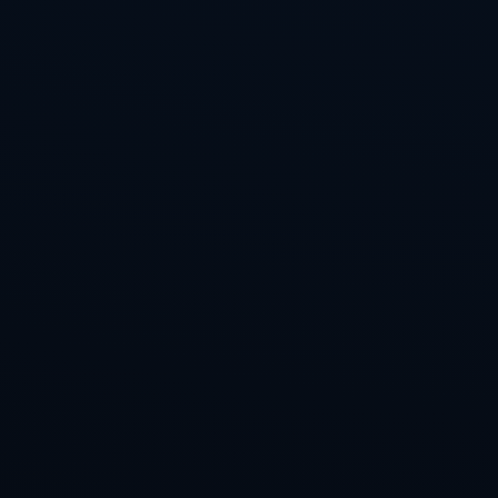
**
终结
## 
虽然
合、
致胜
具体
段犯
##
从整
活力
同时
关键