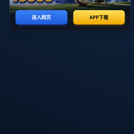
行业资讯
# 洛
篮球
演高
场精
## 