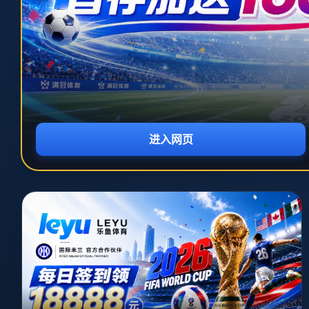
新闻中心
NEWS
公司新闻