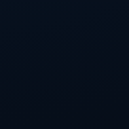
**的象征。这位年轻球员在本场比赛中砍下**27分、7篮
个人能力撕裂广州市防线，并通过精准的中距离投篮扩大得
屡屡创造传球机会，为队友提供得分可能。这场比赛无疑
屏障**，不仅贡献**21分、5篮板**，还在防守端频
不仅让现场球迷沸腾，更大大鼓舞了全队士气。