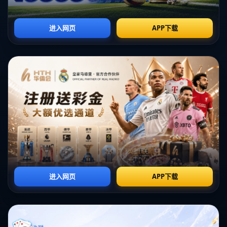
在定位球战术中，圣地亚哥的价值同样不可忽视。由于他拥有出色
的弹跳力和头球能力，这使得他在争顶高空球时具有明显的优势。
此外，他在身体对抗中的灵活运用，使其总能找到最佳的位置准备
迎接传球。这种**全面的禁区意识**，使得他在任何定位球机会中都
能成为一把“隐形利刃”。
**战术多面手**
圣地亚哥不仅仅是一名射手，他在场上的多面性让教练有更多战术
选择。无论是作为单箭头，还是在双前锋战术中搭配其他队友，他
都能迅速适应。通过不断变化的位置和跑位，他不仅能够**制造出机
会**，同时也为队友创造突破口，让团队的进攻更加立体。
**案例分析：与对手比赛中的表现**
回顾圣地亚哥在某场关键比赛中的表现，他在对阵对方强大后防线
时，凭借其精准的跑位和灵活的应变能力，多次突破对手防线。在
比赛进行到30分钟时，他在禁区内接到队友的精妙传球，凭借冷静
的处理和快速的反应，为球队打入了奠定胜局的一球。这不仅展示
了他作为禁区杀手的射门能力，也反映出其在关键时刻的心理素
质。
**心理素质与意志品质**
在高压比赛中，心理素质同样是一个顶级射手的必备品质。圣地亚
哥以淡定自若的态度面对每一次高压射门机会，体现出他**出色的心
理控制能力**和强大的竞争意志。这种无形的心理优势，使他即使在