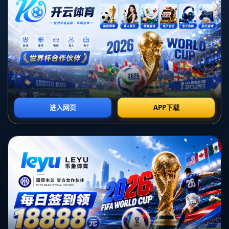
在当今的足球世界，每个球队都希望拥有一名能够在关键时刻挺身
而出的射手。而当**伊布**称赞**圣地亚哥**为一名“杀手”时，这无疑
激起了球迷和专家们的浓厚兴趣。他在禁区内的威胁能力正是团队
梦寐以求的关键因素。本文将探讨圣地亚哥在球场上如何展现其杀
手本色，并分析其在禁区战术中的重要作用。
**圣地亚哥的射门技巧**
从一个称职射手的角度来看，圣地亚哥在进攻端的多样化手段是让
他在禁区内如鱼得水的关键。他精湛的脚法和敏锐的射门直觉，使
得他无论在禁区内的狭小空间还是远离门线的位置，总能找到射门
的好机会。这种无与伦比的射门感觉，让对方防守球员始终保持警
惕，生怕一个不小心就会被他抓住机会。
**定位球战术中的优势**