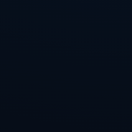
不过
需要
抓住
**马
另一
屡屡得