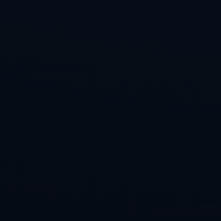
欧塞
势，
**比
根据
场比