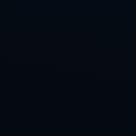
至于
于即
**总结
两场
自优
上一
下一