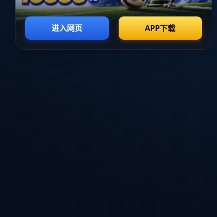
行业资讯
**巴
在2
钢铁
比赛
###
首回
前，
证明
###