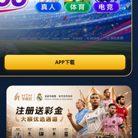
新闻中心
國王杯半決賽次回合巴塞羅那3-0塞維利亞 皮克