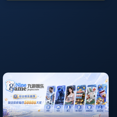
您所在的位置是：
首页
>
新闻中心
壓哨絕平布布萊斯維特加時制勝.