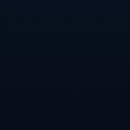
进入到第94分钟时，巴萨依然以两回合1-2的总比分落后。看似希望渺茫
洞穿了塞维利亚的防线**，将两队总比分改写为2-2。这一刻，诺坎普沸腾
冷静，还展现了他作为队长时刻带领球队战斗到底的决心。**
上，皮克的压哨扳平让人不禁联想到巴塞罗那历史上的其他神奇时刻。譬如20
奏，再度将劣势转化为胜势。这种永不言败的比赛态度，正是巴萨球迷最