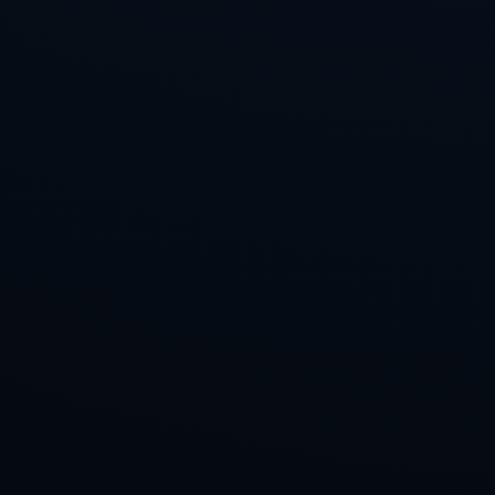
###
进入
头槌
一直
会，
为英雄
###
巴塞
在防
相比
反击
###
通过
巴萨
**
内核
上一
下一