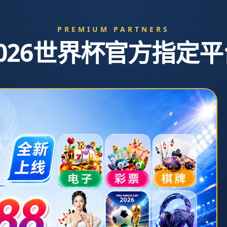
首页
关于我们
产品展示
新闻资讯