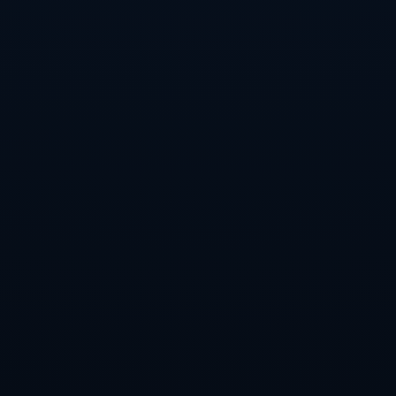
# **1. 收入與商業價值的雙質提升**
赫不僅僅是一位足球明星，還是一位國際象徵。他在埃及和中東地區的影
大幅流量增長，周邊商品銷售也一路飆升。續約他，不僅能穩固這些市場
# **2. 球隊競爭力的重磅保障**
作為世界上競爭最激烈的聯賽之一，任何強隊都無法長期失去明星核心。
則在C羅初次離隊後難以填補這一空缺。利物浦此時選擇捆綁薩拉赫，實
的競爭優勢。
# **3. 穩固更衣室和主教練的“主控權”**