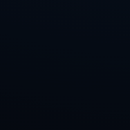
薩拉
隊核
---
###
回顧
當年
部展
尤其
於挑
---
###
利物
明星
當然
上一
下一