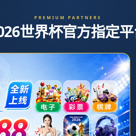
首页
关于我们
产品展示
新闻资讯