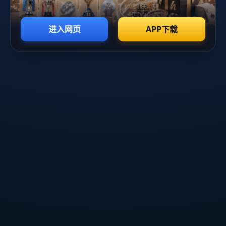
2026-07-05T09:34:24+08:00
 **曝利物浦將於埃及球星薩拉赫完成續約，隊史最貴合同即將誕生！**
，一則引人注目的消息賺足了全球球迷的關注——**利物浦即將與埃及球
合同」**。這一消息不僅突顯了薩拉赫的重要性，也表明了利物浦在全球
無疑成為每位紅軍球迷翹首期盼的答案。
 **利物浦與薩拉赫的合作：雙方互為成就的最佳典範**
赫自2017年加盟利物浦以來，已迅速成為球隊的絕對靈魂人物。在過去的
賽進球紀錄（32球）**，以及多次贏得英超金靴獎。他的速度、技術和嗅
了包括**英超冠軍、歐冠冠軍和世俱杯冠軍**在內的多項榮譽。
利物浦之所以願意為薩拉赫提供隊史最高薪資，無疑是因為他對球隊的價值無
比賽中的致命球路，都讓這位埃及法老在安菲爾德贏得了“一人改變球局”
 **隊史最貴合同，背後是俱樂部務實的遠見**
多方媒體報導，這份新合同預計年薪將達到*驚人的五年總值*，順帶包含
能會為利物浦在短期和長期層面都帶來可觀效益。