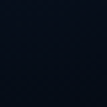
響力可謂無人能及。自他加盟以來，利物浦在中東地區獲
，還可吸引更多全球贊助商。
例如切爾西在德羅巴離開後，連續數季失去聯賽競爭力；
為避免重蹈覆轍，確保紅軍能持續保持對曼城、阿森納等