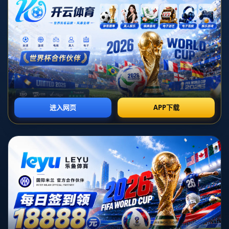
**布伦南-约翰逊：客场取胜非常重要，感谢孙兴慜为我送出2记助攻
**
在现代足球中，客场比赛的胜利常常被视为衡量一支球队实力的重
要标准。**布伦南-约翰逊**在最近的一场比赛中，以优异的表现展现
了他对球队客场胜利的贡献。他特别提到孙兴慜的两个关键助攻，
对自己的成功给予了极高的赞誉。这种团队协作、默契配合，不仅
揭示了现代足球比赛的核心要素，也为球队未来的比赛打下了坚实
的基础。
在这场充满紧张和激动的比赛中，布伦南-约翰逊展现了自己的高水
平技艺和出色的临场发挥。他利用孙兴慜精准的传球，两次攻破对