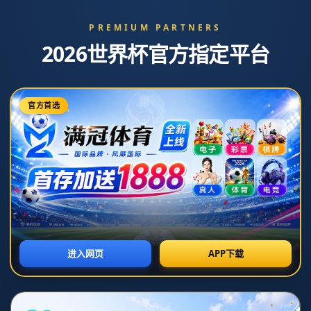
新闻中心
分类>>
布伦南-约翰逊：客场取胜非常重要，感谢孙兴慜为我送出2
记助攻.
2026-07-05T09:34:24+08:00
返回列表