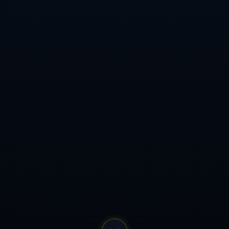
压环境下取得优秀的成绩。
反观类似的案例，我们可以看到，**梅西与苏亚雷斯的合作**曾为巴
塞罗那带来无数荣耀。他们的成功不仅仅依靠个人能力，更需要团
队其他成员的支持。同样，布伦南-约翰逊与孙兴慜的双剑合璧，为
他们的球队续写了华丽篇章。这种成功离不开球员个人的努力，也
得益于教练组对于团队整体战术的精心部署。
在未来的比赛中，客场胜利依然是每支球队梦寐以求的目标。通过
这场比赛的成功，布伦南-约翰逊与孙兴慜无疑为球队树立了一个优
秀的典范。他们通过卓越的个人能力与团队协作，为球队带来了实
质性的成果，让球迷们对接下来的比赛充满了期待。
上一篇：意甲第35輪尤文圖斯0-3AC米蘭 雷比奇世界波伊布傷
退.
下一篇：王楚钦赛后再次收到大家的加油声，他贴心地请大家安
静….
Copyright 2024
乐鱼体育 - Leyu乐鱼 - 乐鱼体育官方网站
All Rights by
乐鱼体
育