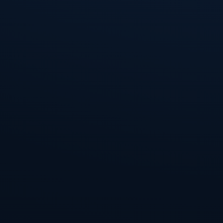
孔塞
称，
卫·
耶诺德
###
结合
充满
多次