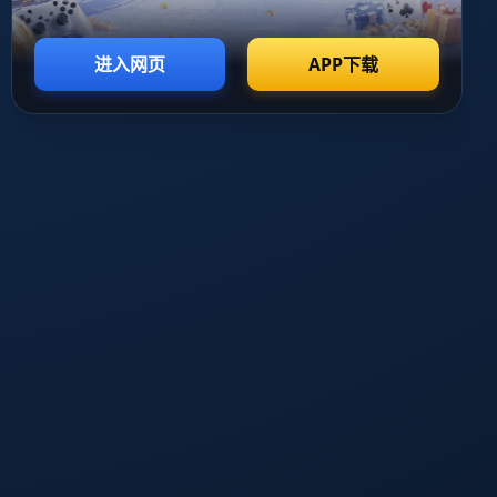
们的家乡球迷会给球队带来巨大的动力。”波尔图的主场
对手，同时为主队注入不容忽视的士气支持**。
中，他们在主场的胜率高达72%，其中包括多场硬仗的
强大的战术执行力，最终赢得晋级机会。这种*“主场定律”