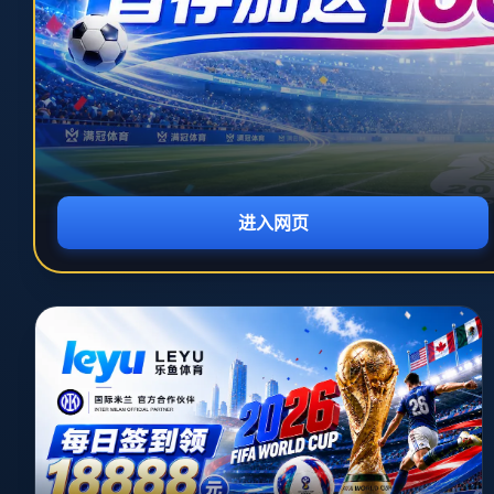
新闻中心
NEWS
公司新闻