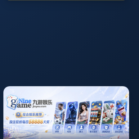
您所在的位置是：
首页
>
新闻中心
入围2026米兰冬奥会.