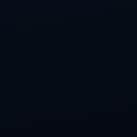
中国在冬季运动领域努力的一个缩影。让我们拭目以待，