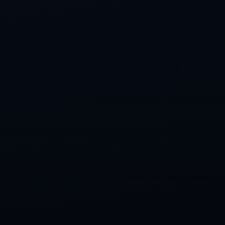
服务热线：
0371-8420968
址：福建省厦门市集美区天马华侨
农场
手机：13321920522