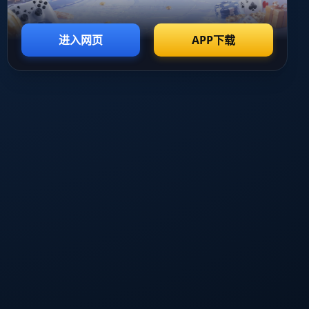
返回列表
方宣布谷爱凌和朱易将继续代表北京参赛**，这一消息再
有怎样的精彩故事呢？这篇文章将为您详细解读。
志。谷爱凌，这位滑雪天才，以其出色的技艺和不凡的勇
了挑战和机遇，不断突破自我始终是她的目标。在她的带
的魅力。
自己的祖籍国贡献力量。自从她为中国征战以来，已在多项
获得了更多观众的认可和支持。