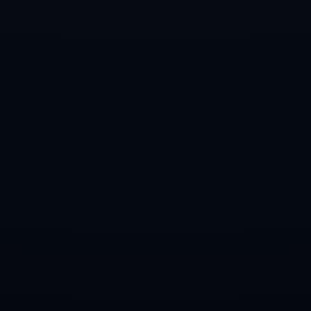
们在2026米兰冬奥会上再创佳绩！
篇：华师广工纯菜鸡互啄，失误多+终结差14亮42回复.
篇：激发学生体育运动内驱力——安徽师大三途径强化体育育人功能.
展示
分类一
地
分类二
友情链接 :
乐鱼体育
Copyright 2024
乐鱼体育 - Leyu乐鱼 - 乐鱼体育官方网站
All Rights by
乐鱼体育