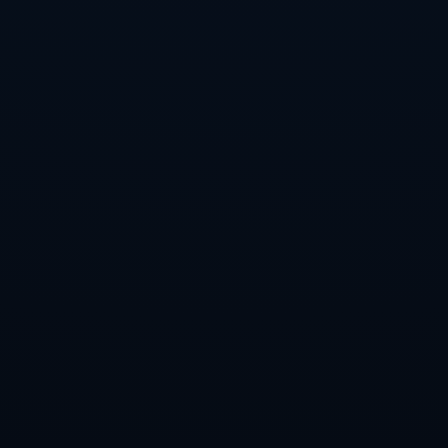
### 综合能力决定团队成败
回到米奇-约翰逊的言论，如果团队在身体对抗和斗志方面都不逊色
火箭队，那么他所带领的球队在接下来的比赛中无疑将具备很大的
竞争力。
比如在现代NBA联盟，勇士队凭借其流畅的战术和精妙的配合一度
称霸，但实际上他们背后也有强大的体能储备和无穷的斗志。*斯蒂
芬-库里*、*克莱-汤普森*等球员不仅技术高超，他们在身体对抗和心
态上的表现也值得称道。
总体来看，**身体对抗能力**和**球员的斗志**在竞技体育中是不可忽
视的两个关键要素。米奇-约翰逊强调这一点，显然是对球队充满信
心，也传递出积极的信息。他的言论不仅鼓舞了球队成员，也给球