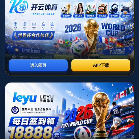
### 米奇-约翰逊：我们身体对抗没比火箭差多少 球员的斗志也没问
题
在近日的一次采访中，NBA球星米奇-约翰逊就球队和休斯顿火箭队
之间的对抗发表了一些看法。他表示：“我们身体对抗没比火箭差多
少，球员的斗志也没问题。”这番言论不仅引发了广泛关注，也让球
迷们对即将到来的比赛充满了期待。**那么，球队的身体对抗能力和
球员斗志到底有多重要呢？**
**关键词：米奇-约翰逊、身体对抗、火箭队、斗志**
### 球队的身体对抗能力
首先，我们来看迈克尔-约翰逊提到的“身体对抗能力”。在竞技体