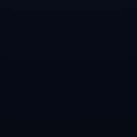
### **三级欧战的豪门较量，荣耀还是底蕴？**