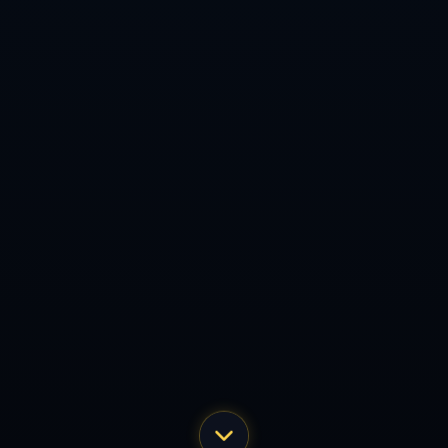
从欧冠的皇家马德里，到欧联的曼彻斯特联，再到欧会杯的切尔
西，这三支球队凭借**综合实力在各自平台上独占鳌头**，成为夺冠
指数榜单上的佼佼者。但正如欧战一直以来的不确定性所示，能够
笑到最后的，往往不仅仅依赖实力，还需要把握住关键战役中的细
节与运气。
无论您是银河战舰铁杆粉丝，红魔拥趸，还是蓝军支持者，本赛季
的三级欧战注定让全球球迷无法移开目光。谁能问鼎，就让赛场上
的绿茵英雄来揭晓答案。
上一篇：精品连台 高光相映 共享2025中国网络视听盛典的“和
合”盛宴.
下一篇：馬德興：國奧前往泰國拉練，可與韓國俱樂部互戰賽熱
身！.
Copyright 2024
乐鱼体育 - Leyu乐鱼 - 乐鱼体育官方网站
All Rights by
乐鱼体
育