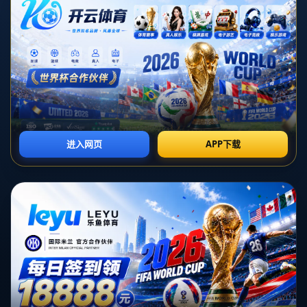
**歐國聯小組賽第3輪荷蘭2-2波蘭：克拉森建功，德佩錯失最後絕殺
點球**
在歐洲國家聯賽小組賽第3輪的比賽中，荷蘭與波蘭再度上演激烈較
量，最終雙方以2:2握手言和。這場比賽不僅展現了雙方的高水平對
抗，更因荷蘭球星德佩在最後時刻罰失關鍵點球引來熱議。這場扣
人心弦的比賽讓人見證了歐國聯的無限魅力。
### **比賽背景：荷蘭與波蘭的實力碰撞**
荷蘭與波蘭都是歐洲足壇的傳統強隊，擁有豐富的人才儲備。而本
場比賽對兩隊在小組賽的晉級形勢至關重要，勢必打得十分激烈。
對於荷蘭來說，本場坐鎮主場無疑是他們的優勢，而波蘭則憑藉實