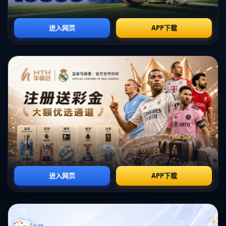
力派球員萊萬多夫斯基領銜的陣容，試圖在客場全身而退。
### **比賽關鍵瞬間回顧**
比賽甫一開始，雙方便展開了快節奏的攻防轉換。波蘭率先打開局
面，依靠前鋒皮亞特克的嘴角一記高質量進球取得領先。波蘭的進
攻套路多樣化，迫使荷蘭後防連連犯錯。隨後，波蘭再次擴大比分
優勢。**儘管0:2的落後代價不小，但荷蘭在困境中展現了韌性與實
力。**
比賽下半場，荷蘭展開反擊。中場組織核心克拉森挺身而出，一記
小禁區內精准射門為荷蘭扳回一城，點燃了全場球迷的熱情。之
後，憑藉場上進攻巨星孟菲斯·德佩的穿插跑動與組織，荷蘭隊逐步
掌控場上節奏。在比賽末段被對方後防手球送點之後，荷蘭獲得了
一次絕佳的絕殺機會，但令人意外的是，**德佩的精彩點球卻被波蘭
門將什琴斯尼成功撲出**。
### **德佩罰丟點球：英雄一念之差，改寫比賽結局**
比賽最重大的焦點莫過於荷蘭最後時刻的這粒點球。作為隊內核心
射手，德佩在關鍵時刻略顯壓力過大，導致點球罰失。這對於曾經
在各大賽事中多次上演重要進球的德佩來說無疑是遺憾滿滿。
過往案例中，也不乏類似的遺憾時刻。例如，英格蘭前鋒哈里·凱恩
曾在2022年世界盃對陣法國的比賽中罰丟一個為球隊帶來希望的點
球，導致球隊最終出局。這些事件證明，即使是頂級球員，在心理
壓力下也難免偶爾失誤。
### **分析：荷蘭與波蘭之間的戰術博弈**
這場2:2平局，體現了兩隊在戰術層面的深厚功力。波蘭憑藉直接高