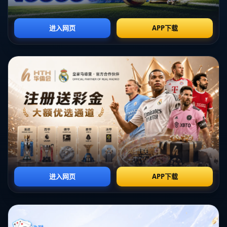
守机制，让谢里夫在面临强大攻击力的对手时，也能保持相对的稳
定。
***中场控制与调配***
中场是谢里夫战术体系的灵魂所在。**巴西中场铁尔莫**具备极强的
防守拦截能力，此外，**加纳球员阿多**以其卓越的组织能力和视
野，承担了进攻发起的重任。这对组合不但能有效压缩对手的中场
空间，还能快速转化防守为进攻。
***锋线上的威慑力***
锋线上，谢里夫凭借**尼日利亚前锋阿比奥丹**的速度和**马里射手
特劳雷**的精准射门威慑对手。特别是在对阵皇马的比赛中，特劳雷
的进球成为欧冠历史上罕见的逆袭经典。这种**趁势而上的进攻风格