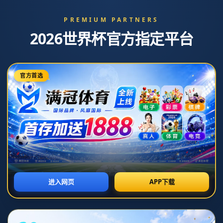
新闻中心
分类>>
21／22賽季歐冠聯賽謝裏夫陣容.
2026-07-05T09:34:24+08:00
返回列表
**探秘21/22赛季欧冠联赛谢里夫阵容：一支黑马的崛起**
在21/22赛季的欧冠联赛中，来自摩尔多瓦的足球俱乐部——谢里夫