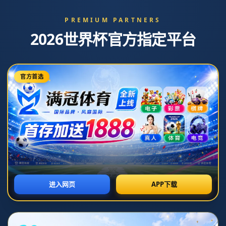
新闻中心
分类>>
姆巴佩欧冠大四助阵皇马客场4-3击败奥林匹亚科
2026-07-05T09:34:24+08:00
返回列表
在一场足以载入欧冠史册的进球大战中，皇马在比雷埃夫斯的炽烈
夜色中以4比3逆转击败奥林匹亚科斯，而全场最耀眼的名字无疑是