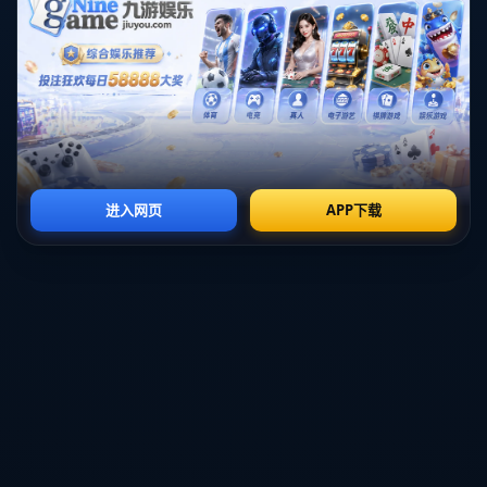
甩头攻门再度洞穿库尔图瓦十指关，2比1。全场氛围瞬间被点燃，
主场球迷高声呐喊，皇马短时间内再次陷入混乱。就在人们开始担
心“翻车”可能时，姆巴佩的第二次助攻及时而至：第39分钟他在左路
接到卡马文加分球后，没有多余调整，直接用一脚极具想象力的外
脚背斜传，将皮球精准吊到禁区中路。此球的弧线和力度恰到好
处，既越过了盯防贝林厄姆的中卫，又刚好躲开门将出击路线，贝
林厄姆心领神会前插，轻巧一垫将球送入网窝，比分变为2比2。两
次助攻，两种完全不同的方式，姆巴佩的视野与脚法使他在狭小空
间内成为对手无法解答的难题。
易边再战，奥林匹亚科斯的体能开始下滑，但依然不惜体力前压试
图继续给皇马施压，比赛节奏更加开放，转瞬即逝的空当也随之增
多，这正是姆巴佩最喜欢的舞台。第56分钟，皇马在中场完成一次
关键抢断，球被迅速交到姆巴佩脚下，他背对球门拿球后做出似要
回做的动作，却突然原地转身加速，直接甩开身后的防守人杀向禁
区前沿。吸引两名防守队员夹击的瞬间，他冷静地将球横传至左侧
空位，跟进的维尼修斯几乎没有任何干扰，推射近角得手，皇马完
成本场首次反超，3比2。这次进攻中，姆巴佩既是承上启下的支
点，又是牵制防守的“假前锋”，他的一举一动都在为队友创造更舒适
的射门环境。
但这场比赛注定不会轻松写意。奥林匹亚科斯在主场球迷的助威下
顽强反扑，第68分钟再度抓住一次角球机会，将比分扳为3比3，禁
区内连续的高空冲击打得皇马狼狈不堪，安切洛蒂在场边几度摇