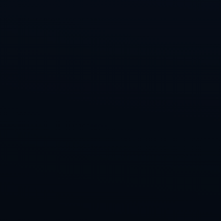
在全国
跳远比