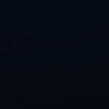
**参与。首日成绩令人振奋，尤其在**短跑项目**和**
盛宴**。