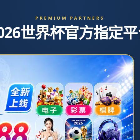
首页
关于我们
产品展示
新闻资讯