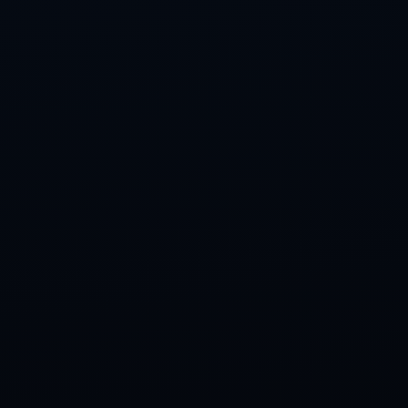
以回顧一下.
服务热线：
0371-8420968
址：福建省厦门市集美区天马华侨
农场
手机：13321920522