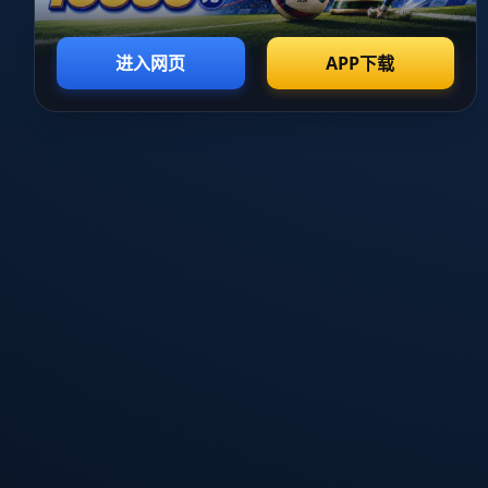
行业资讯
**
**
成都
**赛
在成
了他
彩纷
首日
这一