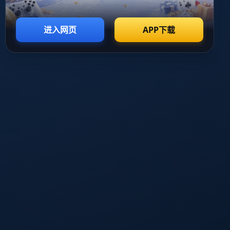
返回列表
题立即引发了广泛讨论。在赛场瞬息万变的环境中，每一
常蕴含着不可预测的瞬间**，这些都是值得我们回顾和反