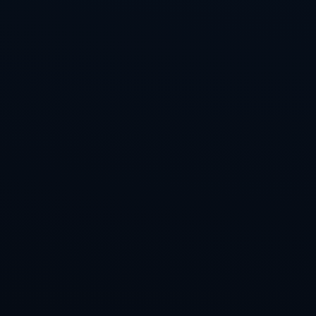
**结论
*米
法。
员，
美，更