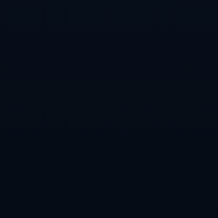
**
爾頓对于比赛的深刻理解和對回顾重视*，不仅展现了他对篮球的热情，更
在快速变化的比赛环境中，抓住每一个助攻、每一个三分带来的瞬间灵感
不仅仅依赖于天赋的闪光，更在于他们认真对待每一个比赛细节的态度。
看到了运动员**不断自我突破**的执着与努力。