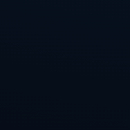
到了
未来
**回
在篮
级运
帮助
**案
例证
姆斯
结**
**技
现代
比赛
以利