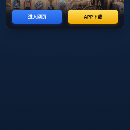
2026-07-05T09:34:24+08:00
**
，米爾頓在接受採訪時談到了詹姆斯助攻自己命中三分后的感受，这一话
彩的瞬间背后都有着深刻的故事。米爾頓的经历告诉我们，**体育竞技中常
。
爾頓对詹姆斯助攻的感受**