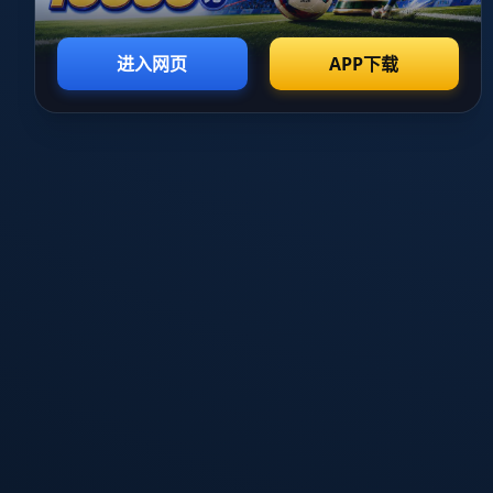
行业资讯
**前言
近日
个精
思的
**米