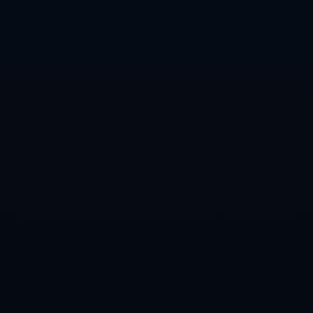
篇：[田径]全国室内田径大奖赛成都站结束首个比赛日.